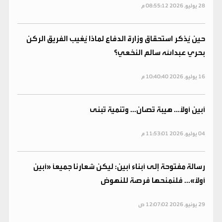
28 يوليو, 2026 08:55:12 م
حين يُذكر استحقاق وزارة الدفاع لماذا يُغيب الفريق الركن
بحري عبدالله سالم النخعي؟
16 يوليو, 2026 10:40:40 م
أبين أولاً... هيبة تُصان... وتنمية تُبنى
04 يوليو, 2026 11:53:01 م
رسالة مفتوحة إلى أبناء أبين: ليكن شعارنا جميعًا «أبين
أولًا»... فلنمنحها فرصة للنهوض
29 يونيو, 2026 12:07:02 ص