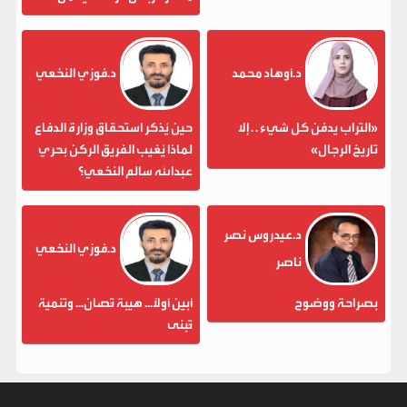
د.أوهاد محمد
د.فوزي النخعي
«التراب يدفن كل شيء . . إلا
حين يُذكر استحقاق وزارة الدفاع
تاريخ الرجال»
لماذا يُغيب الفريق الركن بحري
عبدالله سالم النخعي؟
د.عيدروس نصر
د.فوزي النخعي
ناصر
بصراحة ووضوح
أبين أولاً... هيبة تُصان... وتنمية
تُبنى