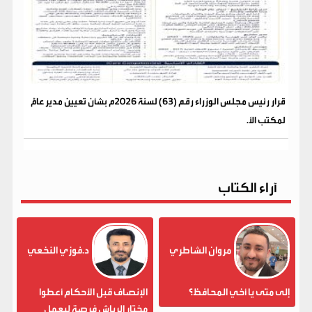
قرار رئيس مجلس الوزراء رقم (63) لسنة 2026م بشأن تعيين مدير عامًّ
لمكتب الأ.
آراء الكتاب
مروان الشاطري
د.فوزي النخعي
إلى متى يا أخي المحافظ؟
الإنصاف قبل الأحكام أعطوا
مختار الرباش فرصة ليعمل