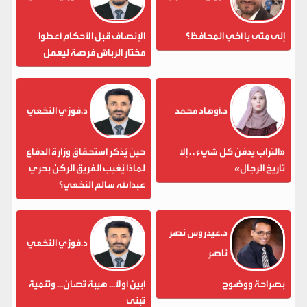
إلى متى يا أخي المحافظ؟
الإنصاف قبل الأحكام أعطوا
مختار الرباش فرصة ليعمل
د.أوهاد محمد
د.فوزي النخعي
«التراب يدفن كل شيء . . إلا
حين يُذكر استحقاق وزارة الدفاع
تاريخ الرجال»
لماذا يُغيب الفريق الركن بحري
عبدالله سالم النخعي؟
د.عيدروس نصر
د.فوزي النخعي
ناصر
بصراحة ووضوح
أبين أولاً... هيبة تُصان... وتنمية
تُبنى