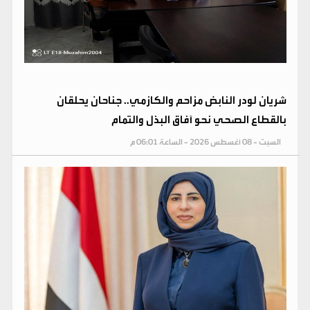
شريان لودر النابض مزاحم والكازمي.. جناحان يحلقان
بالقطاع الصحي نحو آفاق البذل والتمام
السبت - 08 أغسطس 2026 - الساعة 06:01 م