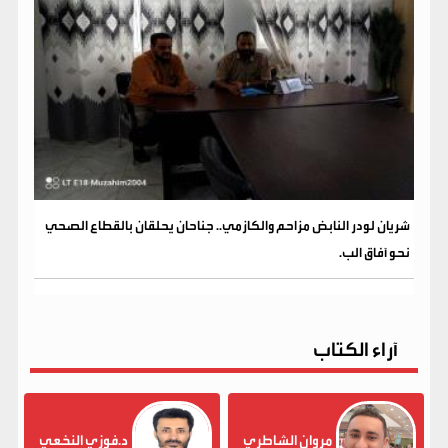
شريان لودر النابض مزاحم والكازمي.. جناحان يحلقان بالقطاع الصحي
نحو آفاق الب.
آراء الكتاب
مروان الشاطري
د.فوزي النخعي