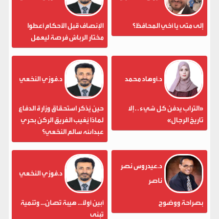
إلى متى يا أخي المحافظ؟
الإنصاف قبل الأحكام أعطوا
مختار الرباش فرصة ليعمل
د.أوهاد محمد
د.فوزي النخعي
«التراب يدفن كل شيء . . إلا
حين يُذكر استحقاق وزارة الدفاع
تاريخ الرجال»
لماذا يُغيب الفريق الركن بحري
عبدالله سالم النخعي؟
د.عيدروس نصر
د.فوزي النخعي
ناصر
بصراحة ووضوح
أبين أولاً... هيبة تُصان... وتنمية
تُبنى