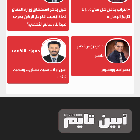
«التراب يدفن كل شيء . . إلا
حين يُذكر استحقاق وزارة الدفاع
تاريخ الرجال»
لماذا يُغيب الفريق الركن بحري
عبدالله سالم النخعي؟
د.عيدروس نصر
د.فوزي النخعي
ناصر
بصراحة ووضوح
أبين أولاً... هيبة تُصان... وتنمية
تُبنى