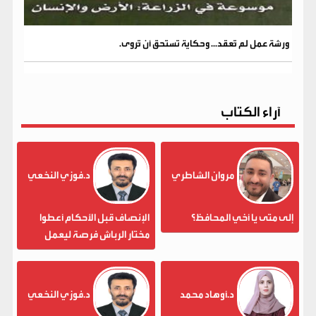
ورشة عمل لم تُعقد... وحكاية تستحق أن تُروى.
آراء الكتاب
مروان الشاطري
د.فوزي النخعي
إلى متى يا أخي المحافظ؟
الإنصاف قبل الأحكام أعطوا
مختار الرباش فرصة ليعمل
د.أوهاد محمد
د.فوزي النخعي