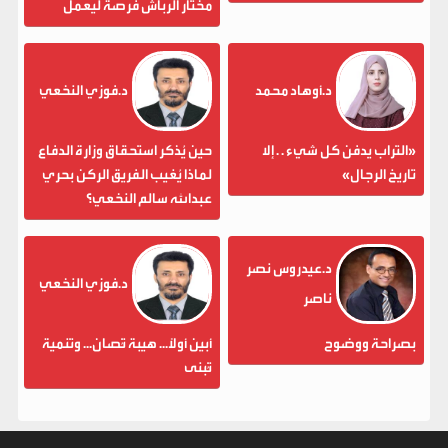
مختار الرباش فرصة ليعمل
د.أوهاد محمد
د.فوزي النخعي
«التراب يدفن كل شيء . . إلا
حين يُذكر استحقاق وزارة الدفاع
تاريخ الرجال»
لماذا يُغيب الفريق الركن بحري
عبدالله سالم النخعي؟
د.عيدروس نصر
د.فوزي النخعي
ناصر
بصراحة ووضوح
أبين أولاً... هيبة تُصان... وتنمية
تُبنى