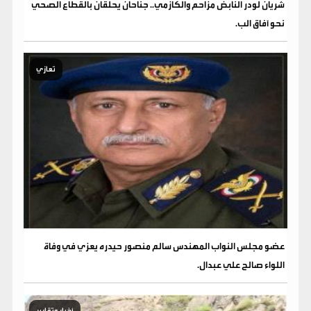
شريان لودر النابض مزاحم والكازمي.. جناحان يحلقان بالقطاع الصحي
نحو آفاق الب.
تعازي
عضو مجلس النواب المهندس سالم منصور حيدره يعزي في وفاة
اللواء صالح علي عبدال.
أخبار وتقارير