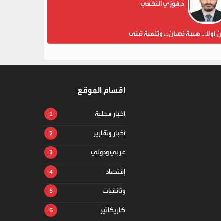
د.فوزي النخعي
ن أولاً... هيبة تُصان... وتنمية تُبنى
اقسام الموقع
أخبار محلية
أخبار وتقارير
عربي ودولي
إقتصاد
وثائقيات
كاريكاتير