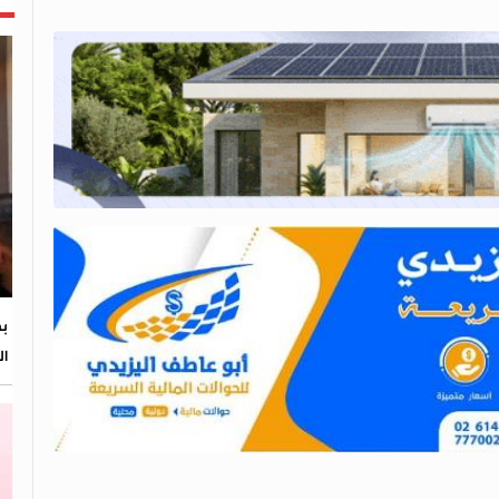
بح
ال