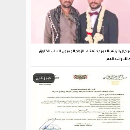
فراح آل الزيني العمري: تهنئة بالزواج الميمون للشاب الخلوق
الك راشد العم.
أخبار وتقارير