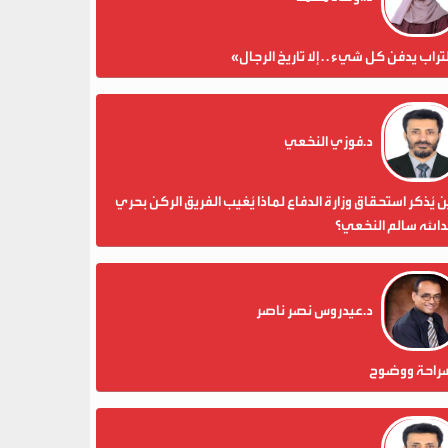
تراب يدفن كل شيء . . إلا تاريخ الرجال»
د.فوزي النخعي
 يُذكر استحقاق وزارة الدفاع لماذا يُغيب الفريق الركن بحري
الله سالم النخعي؟
د.عيدروس نصر ناصر
راحة ووضوح