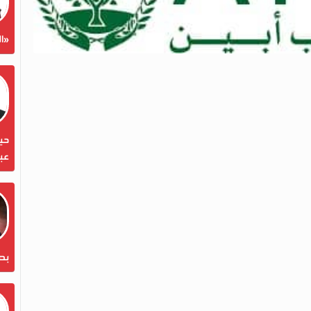
«ال
حين
عبد
بص