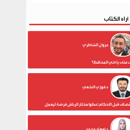
آراء الكتاب
مروان الشاطري
 متى يا أخي المحافظ؟
د.فوزي النخعي
نصاف قبل الأحكام أعطوا مختار الرباش فرصة ليعمل
د.أوهاد محمد