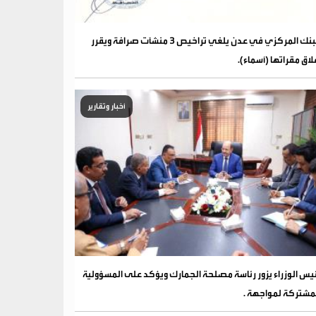
البنك المركزي في عدن يلغي تراخيص 3 منشآت صرافة ويقرر
لاق مقراتها (أسماء).
أخبار وتقارير
يس الوزراء يزور رئاسة مصلحة الجمارك ويؤكد على المسؤولية
مشتركة لمواجهة .