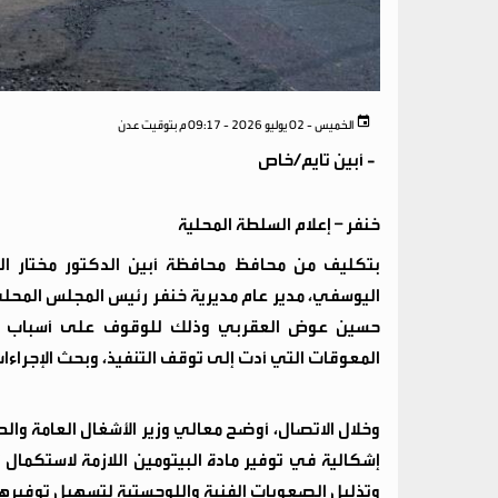
الخميس - 02 يوليو 2026 - 09:17 م بتوقيت عدن
-
أبين تايم/خاص
خنفر – إعلام السلطة المحلية
بتكليف من محافظ محافظة أبين الدكتور مختار الخ
اليوسفي، مدير عام مديرية خنفر رئيس المجلس المحلي،
حسين عوض العقربي وذلك للوقوف على أسباب تو
المعوقات التي أدت إلى توقف التنفيذ، وبحث الإجراءات 
وخلال الاتصال، أوضح معالي وزير الأشغال العامة و
إشكالية في توفير مادة البيتومين اللازمة لاستكمال أ
وتذليل الصعوبات الفنية واللوجستية لتسهيل توفيرها خ