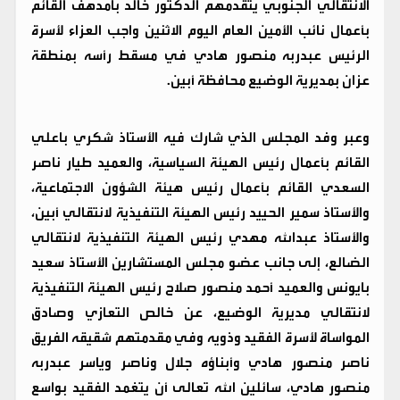
الانتقالي الجنوبي يتقدمهم الدكتور خالد بامدهف القائم
بأعمال نائب الأمين العام اليوم الاثنين واجب العزاء لأسرة
الرئيس عبدربه منصور هادي في مسقط رأسه بمنطقة
عزان بمديرية الوضيع محافظة أبين.
وعبر وفد المجلس الذي شارك فيه الأستاذ شكري باعلي
القائم بأعمال رئيس الهيئة السياسية، والعميد طيار ناصر
السعدي القائم بأعمال رئيس هيئة الشؤون الاجتماعية،
والأستاذ سمير الحييد رئيس الهيئة التنفيذية لانتقالي أبين،
والأستاذ عبدالله مهدي رئيس الهيئة التنفيذية لانتقالي
الضالع، إلى جانب عضو مجلس المستشارين الأستاذ سعيد
بايونس والعميد أحمد منصور صلاح رئيس الهيئة التنفيذية
لانتقالي مديرية الوضيع، عن خالص التعازي وصادق
المواساة لأسرة الفقيد وذويه وفي مقدمتهم شقيقه الفريق
ناصر منصور هادي وأبناؤه جلال وناصر وياسر عبدربه
منصور هادي، سائلين الله تعالى أن يتغمد الفقيد بواسع