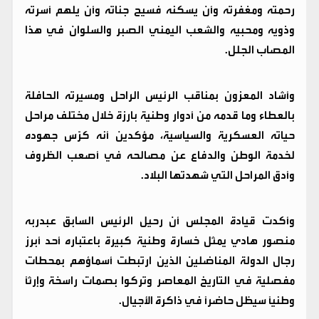
رحمته ومغفرته وأن يسكنه فسيح جناته وأن يلهم أسرته
وذويه ومحبيه والشعب اليمني الصبر والسلوان في هذا
المصاب الجلل.
وأشاد المعزون بمناقب الرئيس الراحل ومسيرته الحافلة
بالعطاء وما قدمه من أدوار وطنية بارزة خلال مختلف مراحل
حياته العسكرية والسياسية، مؤكدين أنه كرّس جهوده
لخدمة الوطن والدفاع عن مصالحه في أصعب الظروف
وأدق المراحل التي شهدتها البلاد.
وأكدت قيادة المجلس أن رحيل الرئيس السابق عبدربه
منصور هادي يمثل خسارة وطنية كبيرة باعتباره أحد أبرز
رجال الدولة المناضلين الذين ارتبطت أسماؤهم بمحطات
مفصلية في التاريخ المعاصر وتركوا بصمات راسخة وإرثاً
وطنياً سيظل حاضراً في ذاكرة الأجيال.