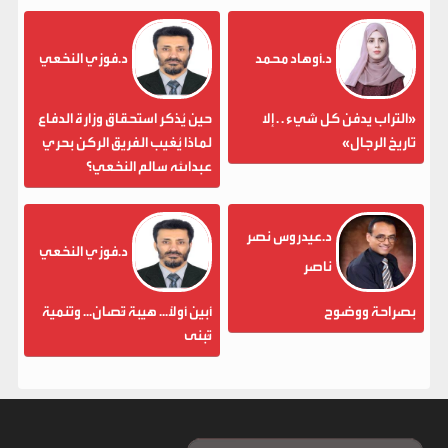
د.أوهاد محمد
د.فوزي النخعي
«التراب يدفن كل شيء . . إلا
حين يُذكر استحقاق وزارة الدفاع
تاريخ الرجال»
لماذا يُغيب الفريق الركن بحري
عبدالله سالم النخعي؟
د.عيدروس نصر
د.فوزي النخعي
ناصر
بصراحة ووضوح
أبين أولاً... هيبة تُصان... وتنمية
تُبنى