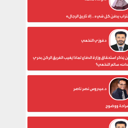
تراب يدفن كل شيء . . إلا تاريخ الرجال»
د.فوزي النخعي
 يُذكر استحقاق وزارة الدفاع لماذا يُغيب الفريق الركن بحري
الله سالم النخعي؟
د.عيدروس نصر ناصر
راحة ووضوح