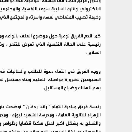
وتناول فريق انتماء في جلساته التوعوية عدة مواضيع 
الالكتروني وآثاره السلبية سوى النفسية والمجتمعي
وخيمة تصيب المتعاطي نفسه وأسرته والمجتمع الذي 
كما قدم الفريق توعية حول موضوع العنف بأنواعه ومش
رئيسية على الحالة النفسية الذي تعرض للتنمر ، و
السلاح .
ووجه الفريق في انتماء دعوة للطلاب والطالبات في
الاسبوعين بضرورة مواصلة التعليم وبناء مستقبل ل
بهم للهلاك وضياع المستقبل.
رئيسة فريق مبادرة انتماء " رانيا ردفان " أوضحت 
الزهراء للثانوية العامة ، ومدرسة الشهيد لبوزه ، 
والتسلح به بشكل أكبر لمثل هكذا قضايا وظواهر ب
والتمسك به لكلا الجنسين لانه سلاح من سلكه وج