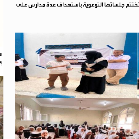
ج تختتم جلساتها التوعوية باستهداف عدة مدارس على
إغ