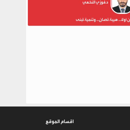
د.فوزي النخعي
ن أولاً... هيبة تُصان... وتنمية تُبنى
اقسام الموقع