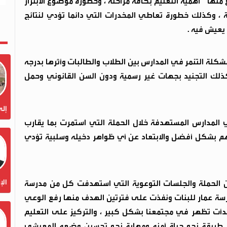
منها " أهمية التعليم بكافة مراحله ، وخطورة موضوع الابتزاز
ة ، وكذلك خطورة تعاطي المخدرات التي دائما تؤدي لنتائج
يعيش فيه .
كلة التنمر في المدارس بين الطلاب والطالبات وأثرها بدرجه
كذلك التجنيد بجهات غير رسمية ودون السن القانوني وحمل
إلى
 المدارس المستهدفة خلال الحملة التي استمرت بما يقارب
هم بشكل أفضل والابتعاد عن أي ظواهر دخيله وسلبية تؤدي
الإ
بأن الحملة والجلسات التوعوية التي استهدفت كل من مدرسة
ومدرسة عمار للبنات ونفذت على فترتين الهدف منها رفع الوعي
دأت تظهر في مجتمعنا بشكل كبير ، والتركيز على التعليم
د طريقة نحو حياة آمنه ومهارة نحو تحسين وضعه المعيشي