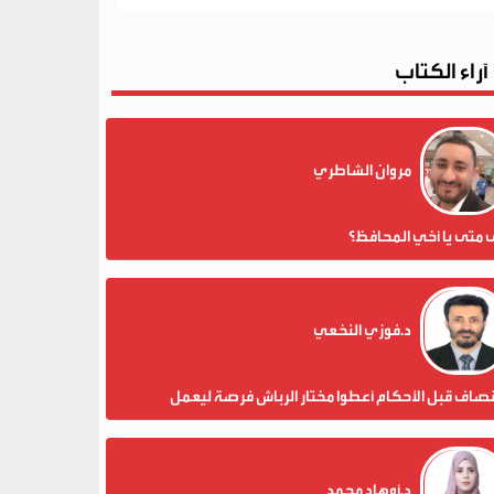
آراء الكتاب
مروان الشاطري
 متى يا أخي المحافظ؟
د.فوزي النخعي
نصاف قبل الأحكام أعطوا مختار الرباش فرصة ليعمل
د.أوهاد محمد