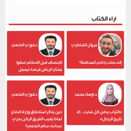
آراء الكتاب
مروان الشاطري
د.فوزي النخعي
إلى متى يا أخي المحافظ؟
الإنصاف قبل الأحكام أعطوا
مختار الرباش فرصة ليعمل
د.أوهاد محمد
د.فوزي النخعي
«التراب يدفن كل شيء . . إلا
حين يُذكر استحقاق وزارة الدفاع
تاريخ الرجال»
لماذا يُغيب الفريق الركن بحري
عبدالله سالم النخعي؟