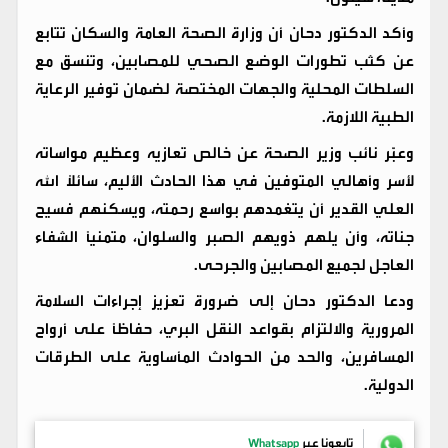
وأكد الدكتور دحان أن وزارة الصحة العامة والسكان تتابع
عن كثب تطورات الوضع الصحي للمصابين، وتنسق مع
السلطات المحلية والجهات المختصة لضمان توفير الرعاية
الطبية اللازمة.
وعبّر نائب وزير الصحة عن خالص تعازيه وعظيم مواساته
لأسر وأهالي المتوفين في هذا الحادث الأليم، سائلاً الله
العلي القدير أن يتغمدهم بواسع رحمته، ويسكنهم فسيح
جناته، وأن يلهم ذويهم الصبر والسلوان، متمنياً الشفاء
العاجل لجميع المصابين والجرحى.
ودعا الدكتور دحان إلى ضرورة تعزيز إجراءات السلامة
المرورية والالتزام بقواعد النقل البري، حفاظاً على أرواح
المسافرين، والحد من الحوادث المأساوية على الطرقات
الدولية.
تابعونا عبر
Whatsapp