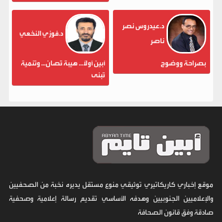
د.عيدروس نصر
د.فوزي النخعي
ناصر
بصراحة ووضوح
أبين أولاً... هيبة تُصان... وتنمية
تُبنى
موقع إخباري كاريكاتيري توثيقي منوع مستقل يديره نخبة من الصحفيين
والإعلاميين الجنوبيين وهدفه الأساسي تقديم رسالة إعلامية وصحفية
صادقة وفق قانون الصحافة