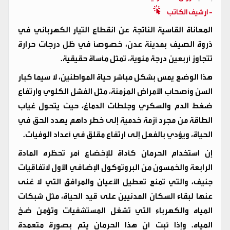
- ارشيف الكاتب
المعاناة القاسية الناتجة عن انقطاع التيار الكهربائي في
ذروة الصيف بمدينة عدن، خصوصاً في ظل درجات حرارة
تتجاوز أربعين درجة مئوية، تمثل مأساة حقيقية.
هذا الوضع يمس بشكل مباشر حياة المواطنين، لا سيما كبار
السن وأصحاب الأمراض المزمنة، مثل الفشل الكلوي وارتفاع
ضغط الدم والسكري وجلطات الدماغ، حيث يتحول غياب
الطاقة من مجرد أزمة خدمية إلى خطر داهم يهدد الحق في
الحياة، ويؤدي بالفعل إلى ارتفاع مقلق في أعداد الوفيات.
إن استخدام الحرمان كأداة للإخضاع أمر تحظره المادة
الرابعة والخمسون من البروتوكول الإضافي الأول لاتفاقيات
جنيف، والتي تمنع تعطيل الأعيان والمرافق التي لا غنى
عنها لبقاء السكان المدنيين على قيد الحياة، مثل شبكات
المياه والكهرباء التي تشغل المستشفيات وتؤمن ضخ
المياه. وإذا ثبت أن هذا الحرمان يتم بصورة متعمدة