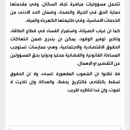
تتحمل مسؤوليات مباشرة تجاه السكان، وفي مقدمتها
حماية الحق في الحياة والصحة، وضمان الحد الأدنى من
الخدمات الأساسية، وفي طليعتها الكهرباء والمياه.
كما أن غياب الصيانة، واستمرار الفساد في قطاع الطاقة،
وتأخير توفير الوقود، يمكن أن يندرج ضمن انتهاكات
الحقوق الاقتصادية والاجتماعية، وهي ممارسات تستوجب
المساءلة القانونية والقضائية محلياً ودولياً بحق المسؤولين
عن التقصير أو الإهمال.
فلا تظنوا أن الشعوب المقهورة تنسى، ولا أن الحقوق
تسقط بالتقادم، فالتاريخ يحفظ، والعدالة وإن تأخرت لا
تموت، وإن غداً لناظره لقريب