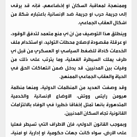
وممنهجة لمعاقبة السكان أو إخضاعهم، فإنه قد يرقى
إلى جريمة حرب أو جريمة ضد الإنسانية باعتباره شكلاً من
أشكال العقاب الجماعي.
وينطلق هذا التوصيف من أن أي منع متعمد لتدفق الوقود،
أو عرقلة مقصودة لإصلاح محطات التوليد، أو استخدام ملف
الخدمات كأداة للضغط السياسي أو العسكري من قبل أي
طرف يملك السيطرة الفعلية، وما يترتب على ذلك من
وفيات بين المدنيين، قد يدخل ضمن انتهاكات الحق في
الحياة والعقاب الجماعي الممنهج.
وقد وصفت العديد من المنظمات الدولية، ومنها منظمة
هيومن رايتس ووتش، الأوضاع الإنسانية والخدمية
المتدهورة بأنها تمثل إخفاقاً خطيراً في الوفاء بالالتزامات
القانونية تجاه السكان المدنيين.
وبموجب القانون الدولي، فإن الأطراف التي تسيطر فعلياً
على الأرض، سواء كانت جهات حكومية أو إدارية أو أمنية،