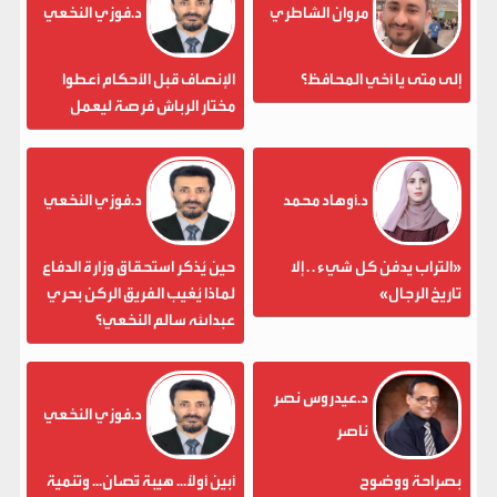
مروان الشاطري
د.فوزي النخعي
إلى متى يا أخي المحافظ؟
الإنصاف قبل الأحكام أعطوا
مختار الرباش فرصة ليعمل
د.أوهاد محمد
د.فوزي النخعي
«التراب يدفن كل شيء . . إلا
حين يُذكر استحقاق وزارة الدفاع
تاريخ الرجال»
لماذا يُغيب الفريق الركن بحري
عبدالله سالم النخعي؟
د.عيدروس نصر
د.فوزي النخعي
ناصر
بصراحة ووضوح
أبين أولاً... هيبة تُصان... وتنمية