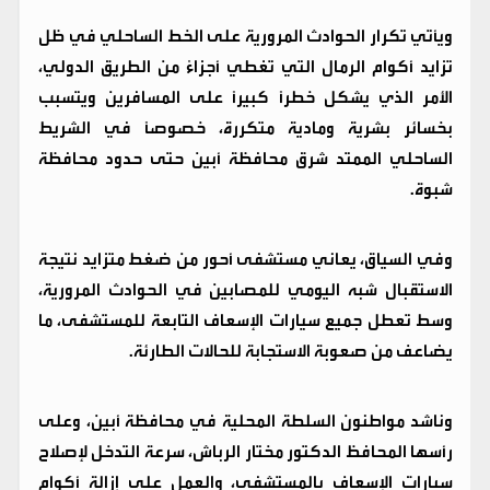
ويأتي تكرار الحوادث المرورية على الخط الساحلي في ظل
تزايد أكوام الرمال التي تغطي أجزاءً من الطريق الدولي،
الأمر الذي يشكل خطرًا كبيرًا على المسافرين ويتسبب
بخسائر بشرية ومادية متكررة، خصوصًا في الشريط
الساحلي الممتد شرق محافظة أبين حتى حدود محافظة
شبوة.
وفي السياق، يعاني مستشفى أحور من ضغط متزايد نتيجة
الاستقبال شبه اليومي للمصابين في الحوادث المرورية،
وسط تعطل جميع سيارات الإسعاف التابعة للمستشفى، ما
يضاعف من صعوبة الاستجابة للحالات الطارئة.
وناشد مواطنون السلطة المحلية في محافظة أبين، وعلى
رأسها المحافظ الدكتور مختار الرباش، سرعة التدخل لإصلاح
سيارات الإسعاف بالمستشفى، والعمل على إزالة أكوام