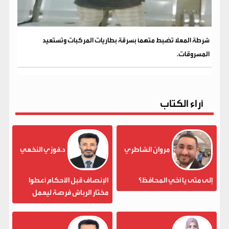
شرطة المعلا تضبط متهماً بسرقة بطاريات المركبات وتستعيد
المسروقات.
آراء الكتاب
مروان الشاطري
د.فوزي النخعي
إلى متى يا أخي المحافظ؟
الإنصاف قبل الأحكام أعطوا
مختار الرباش فرصة ليعمل