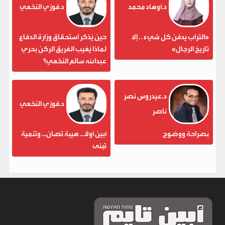
د.أوهاد محمد
د.فوزي النخعي
«التراب يدفن كل شيء . . إلا
حين يُذكر استحقاق وزارة الدفاع
تاريخ الرجال»
لماذا يُغيب الفريق الركن بحري
عبدالله سالم النخعي؟
د.عيدروس نصر
د.فوزي النخعي
ناصر
بصراحة ووضوح
أبين أولاً... هيبة تُصان... وتنمية
تُبنى