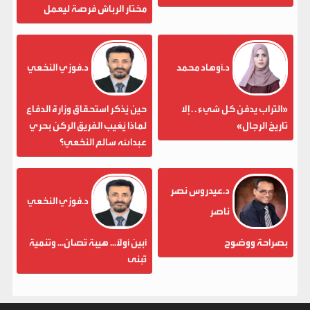
مختار الرباش فرصة ليعمل
د.أوهاد محمد
د.فوزي النخعي
«التراب يدفن كل شيء . . إلا
حين يُذكر استحقاق وزارة الدفاع
تاريخ الرجال»
لماذا يُغيب الفريق الركن بحري
عبدالله سالم النخعي؟
د.عيدروس نصر
د.فوزي النخعي
ناصر
بصراحة ووضوح
أبين أولاً... هيبة تُصان... وتنمية
تُبنى