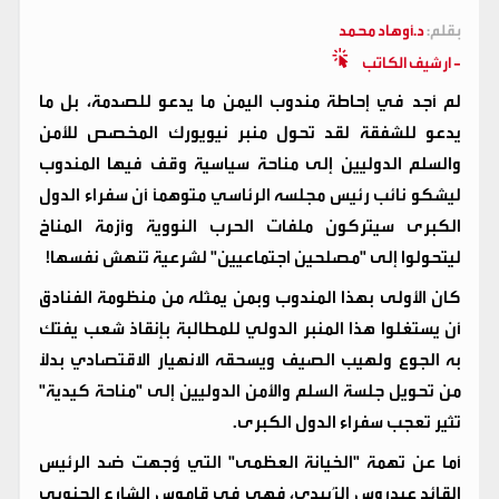
بقلم:
د.أوهاد محمد
- ارشيف الكاتب
لم أجد في إحاطة مندوب اليمن ما يدعو للصدمة، بل ما
يدعو للشفقة لقد تحول منبر نيويورك المخصص للأمن
والسلم الدوليين إلى مناحة سياسية وقف فيها المندوب
ليشكو نائب رئيس مجلسه الرئاسي متوهماً أن سفراء الدول
الكبرى سيتركون ملفات الحرب النووية وأزمة المناخ
ليتحولوا إلى "مصلحين اجتماعيين" لشرعية تنهش نفسها!
كان الأولى بهذا المندوب وبمن يمثله من منظومة الفنادق
أن يستغلوا هذا المنبر الدولي للمطالبة بإنقاذ شعب يفتك
به الجوع ولهيب الصيف ويسحقه الانهيار الاقتصادي بدلاً
من تحويل جلسة السلم والأمن الدوليين إلى "مناحة كيدية"
تثير تعجب سفراء الدول الكبرى.
أما عن تهمة "الخيانة العظمى" التي وُجهت ضد الرئيس
القائد عيدروس الزُبيدي، فهي في قاموس الشارع الجنوبي