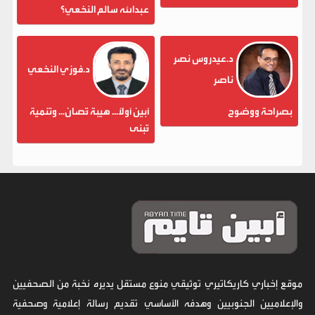
عبدالله سالم النخعي؟
د.عيدروس نصر
د.فوزي النخعي
ناصر
بصراحة ووضوح
أبين أولاً... هيبة تُصان... وتنمية
تُبنى
موقع إخباري كاريكاتيري توثيقي منوع مستقل يديره نخبة من الصحفيين
والإعلاميين الجنوبيين وهدفه الأساسي تقديم رسالة إعلامية وصحفية