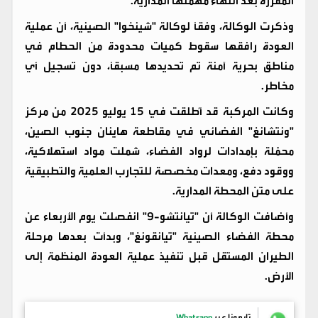
المقررة بعد انتهاء مهمتها المدارية.
وذكرت الوكالة، وفقاً لوكالة "شينخوا" الصينية، أن عملية
العودة رافقها سقوط كميات محدودة من الحطام في
مناطق بحرية آمنة تم تحديدها مسبقاً، دون تسجيل أي
مخاطر.
وكانت المركبة قد أُطلقت في 15 يوليو 2025 من مركز
"ونتشانغ" الفضائي في مقاطعة هاينان جنوب الصين،
محمّلة بإمدادات لرواد الفضاء، شملت مواد استهلاكية،
ووقود دفع، ومعدات مخصصة للتجارب العلمية والتطبيقية
على متن المحطة المدارية.
وأضافت الوكالة أن "تيانتشو-9" انفصلت يوم الأربعاء عن
محطة الفضاء الصينية "تيانقونغ"، وبدأت بعدها مرحلة
الطيران المستقل قبل تنفيذ عملية العودة المنظمة إلى
الأرض.
تابعونا عبر
Whatsapp