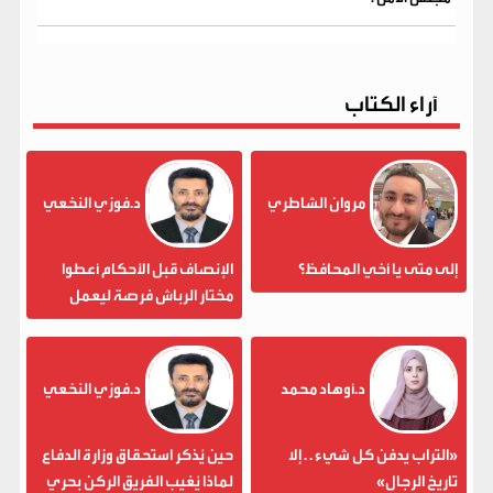
آراء الكتاب
مروان الشاطري
د.فوزي النخعي
إلى متى يا أخي المحافظ؟
الإنصاف قبل الأحكام أعطوا
مختار الرباش فرصة ليعمل
د.أوهاد محمد
د.فوزي النخعي
«التراب يدفن كل شيء . . إلا
حين يُذكر استحقاق وزارة الدفاع
تاريخ الرجال»
لماذا يُغيب الفريق الركن بحري