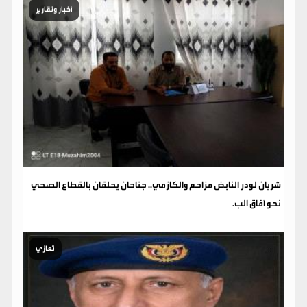
أخبار وتقارير
شريان لودر النابض مزاحم والكازمي.. جناحان يحلقان بالقطاع الصحي
نحو آفاق الب.
تعازي