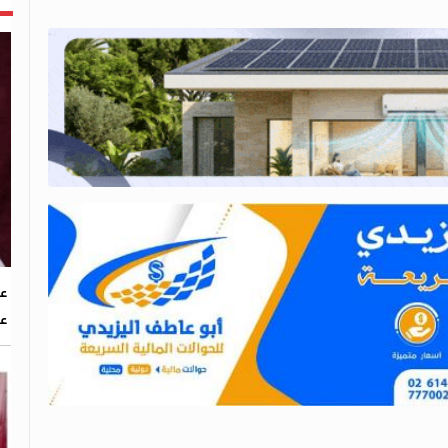
عض
عا