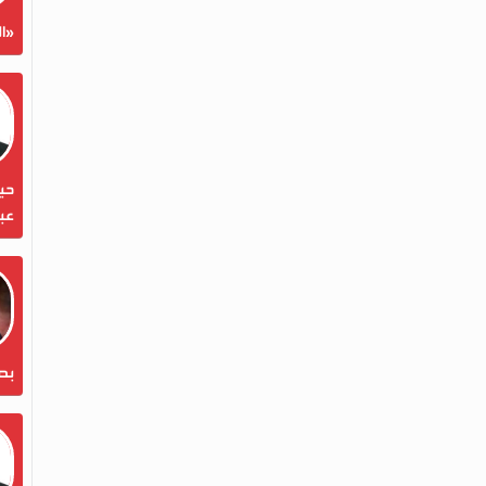
«ال
حين
عبد
بص