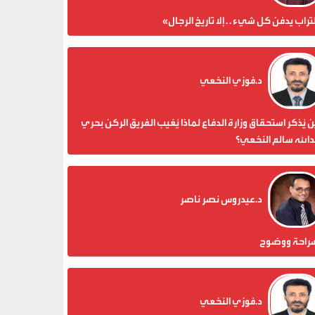
تراب يدفن كل شيء . . إلا تاريخ الرجال»
د.فوزي النخعي
 يُذكر استحقاق وزارة الدفاع لماذا يُغيب الفريق الركن بحري
الله سالم النخعي؟
د.عيدروس نصر ناصر
راحة ووضوح
د.فوزي النخعي