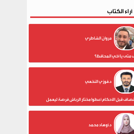
آراء الكتاب
مروان الشاطري
 متى يا أخي المحافظ؟
د.فوزي النخعي
نصاف قبل الأحكام أعطوا مختار الرباش فرصة ليعمل
د.أوهاد محمد