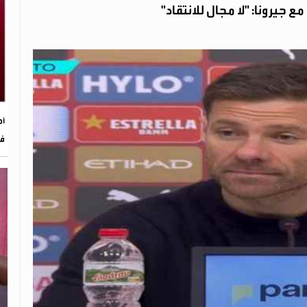
ع جيرونا: "لا مجال للانتقاد"
أم
في