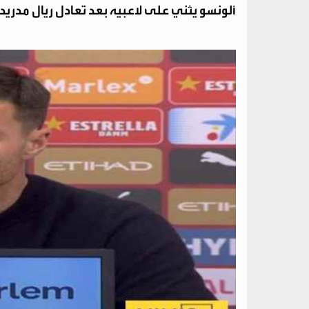
ألونسو يثني على لاعبيه بعد تعادل ريال مدريد م