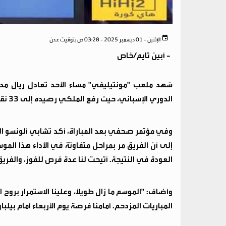
الإثنين - 01 ديسمبر 2025 - 03:28 ص بتوقيت عدن
-
أبين تايم/خاص
الدوري الإسباني، حيث رفع الملكي رصيده إلى 33 نقطة في وصافة الترتيب خلف برشلونة المتصدر بـ34 نقطة.
وفي مؤتمر صحفي بعد المباراة، أكد تشابي ألونسو المدي
إلى أن الفريق مر بمراحل متفاوتة في الأداء هذا الم
العودة في النتيجة. أتيحت لنا عدة فرص للفوز، والفريق
وأضاف: "الموسم ما زال طويلاً، وعلينا الاستمرار برو
المباريات المزدحم. أمامنا فرصة يوم الأربعاء أمام بيل