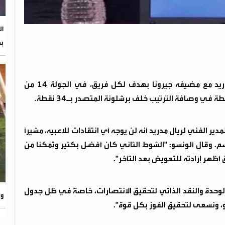
ال
بم
شهد ملعب "مونتيليفي" مساء الأحد تعادل ريال مدريد مع مضيفه جيرونا بهدف لكل فريق، في الجولة 14 من
ر الفني لريال مدريد أنه لن يوجه أي انتقادات للاعبيه، مشيرًا
وسم. وقال ألونسو: "الشوط الثاني كان أفضل بكثير وتمكنا من
 أظهر إرادته للتعويض بعد التأخر".
ح الوحدة والنقد الذاتي لتحقيق الانتصارات، خاصةً في ظل جدول
ور
باو، ونسعى لتحقيق الفوز بكل قوة".