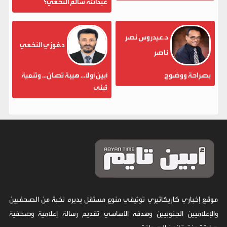
عبدالله سالم النخعي؟
د.عيدروس نصر
د.فوزي النخعي
ناصر
بصراحة ووضوح
أبين أولاً... هيبة تُصان... وتنمية
تُبنى
موقع إخباري كاريكاتيري توثيقي منوع مستقل يديره نخبة من الصحفيين
والإعلاميين الجنوبيين وهدفه الأساسي تقديم رسالة إعلامية وصحفية