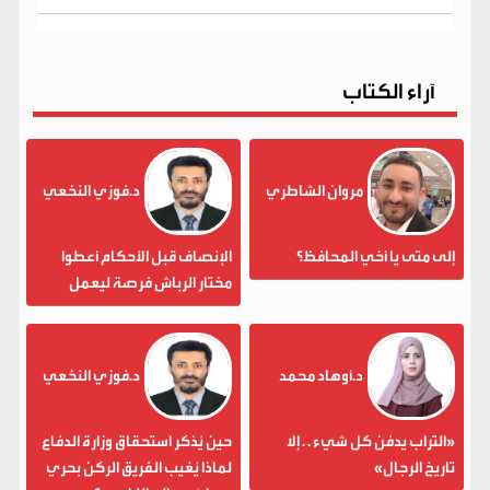
آراء الكتاب
مروان الشاطري
د.فوزي النخعي
إلى متى يا أخي المحافظ؟
الإنصاف قبل الأحكام أعطوا
مختار الرباش فرصة ليعمل
د.أوهاد محمد
د.فوزي النخعي
«التراب يدفن كل شيء . . إلا
حين يُذكر استحقاق وزارة الدفاع
تاريخ الرجال»
لماذا يُغيب الفريق الركن بحري