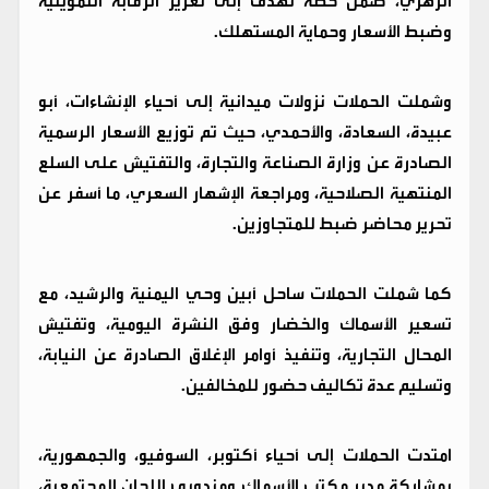
الزهري، ضمن خطة تهدف إلى تعزيز الرقابة التموينية
وضبط الأسعار وحماية المستهلك.
وشملت الحملات نزولات ميدانية إلى أحياء الإنشاءات، أبو
عبيدة، السعادة، والأحمدي، حيث تم توزيع الأسعار الرسمية
الصادرة عن وزارة الصناعة والتجارة، والتفتيش على السلع
المنتهية الصلاحية، ومراجعة الإشهار السعري، ما أسفر عن
تحرير محاضر ضبط للمتجاوزين.
كما شملت الحملات ساحل أبين وحي اليمنية والرشيد، مع
تسعير الأسماك والخضار وفق النشرة اليومية، وتفتيش
المحال التجارية، وتنفيذ أوامر الإغلاق الصادرة عن النيابة،
وتسليم عدة تكاليف حضور للمخالفين.
امتدت الحملات إلى أحياء أكتوبر، السوفيو، والجمهورية،
بمشاركة مدير مكتب الأسماك ومندوبي اللجان المجتمعية،