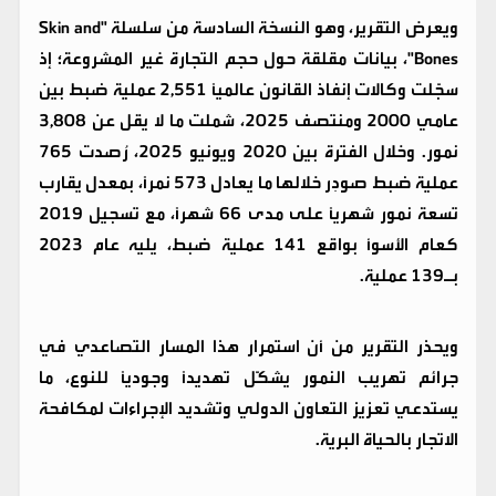
ويعرض التقرير، وهو النسخة السادسة من سلسلة "Skin and
Bones"، بيانات مقلقة حول حجم التجارة غير المشروعة؛ إذ
سجّلت وكالات إنفاذ القانون عالميًا 2,551 عملية ضبط بين
عامي 2000 ومنتصف 2025، شملت ما لا يقل عن 3,808
نمور. وخلال الفترة بين 2020 ويونيو 2025، رُصدت 765
عملية ضبط صودِر خلالها ما يعادل 573 نمرًا، بمعدل يقارب
تسعة نمور شهريًا على مدى 66 شهرًا، مع تسجيل 2019
كعام الأسوأ بواقع 141 عملية ضبط، يليه عام 2023
بـ139 عملية.
ويحذر التقرير من أن استمرار هذا المسار التصاعدي في
جرائم تهريب النمور يشكّل تهديدًا وجوديًا للنوع، ما
يستدعي تعزيز التعاون الدولي وتشديد الإجراءات لمكافحة
الاتجار بالحياة البرية.