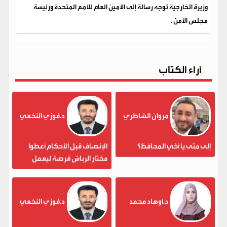
وزيرة الخارجية توجه رسالة إلى الأمين العام للأمم المتحدة ورئيسة
مجلس الأمن .
آراء الكتاب
مروان الشاطري
د.فوزي النخعي
إلى متى يا أخي المحافظ؟
الإنصاف قبل الأحكام أعطوا
مختار الرباش فرصة ليعمل
د.أوهاد محمد
د.فوزي النخعي