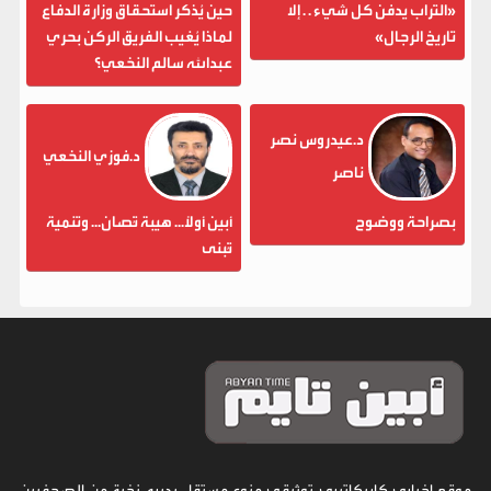
«التراب يدفن كل شيء . . إلا
حين يُذكر استحقاق وزارة الدفاع
تاريخ الرجال»
لماذا يُغيب الفريق الركن بحري
عبدالله سالم النخعي؟
د.عيدروس نصر
د.فوزي النخعي
ناصر
بصراحة ووضوح
أبين أولاً... هيبة تُصان... وتنمية
تُبنى
موقع إخباري كاريكاتيري توثيقي منوع مستقل يديره نخبة من الصحفيين