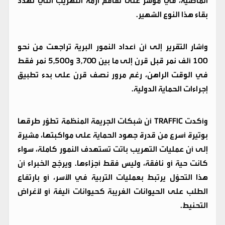
الماضية، في مؤشر على تفاقم أزمة التهريب التي تهدد
بقاء هذا النوع الشهير.
وأشار التقرير إلى أن أعداد النمور البرية تراجعت من نحو
100 ألف نمر قبل قرن إلى ما بين 3,700 و5,500 نمر فقط
في الوقت الراهن، رغم مرور نصف قرن على بدء تطبيق
إجراءات الحماية الدولية.
وأكدت TRAFFIC أن شبكات الجريمة المنظمة تطوّر طرقها
بوتيرة أسرع من قدرة جهود الحماية على مواكبتها، مشيرة
إلى أن عمليات التهريب باتت تستهدف النمور كاملة، سواء
كانت حية أو نافقة، وليس فقط أجزاءها. ويرجّح الخبراء أن
هذا التحوّل يرتبط بعمليات التربية في الأسر، أو بارتفاع
الطلب على الحيوانات الغريبة كحيوانات أليفة أو لأغراض
التحنيط.