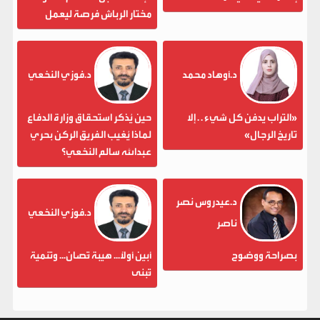
مختار الرباش فرصة ليعمل
د.أوهاد محمد
د.فوزي النخعي
«التراب يدفن كل شيء . . إلا
حين يُذكر استحقاق وزارة الدفاع
تاريخ الرجال»
لماذا يُغيب الفريق الركن بحري
عبدالله سالم النخعي؟
د.عيدروس نصر
د.فوزي النخعي
ناصر
بصراحة ووضوح
أبين أولاً... هيبة تُصان... وتنمية
تُبنى