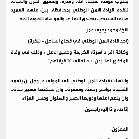
​بقلوب مؤمنة بقضاء الله وقدره، وبعميق الحزن والأسى،
تتقدم قيادة الأمن الوطني بمحافظة أبين، عنهم العميد
هاني السنيدي، بأصدق التعازي والمواساة الأخوية إلى:
​الأخ/ محمد يحيى عمر
(أحد قادة الأمن الوطني في قطاع الساحل - شقرة)
​وكافة أفراد أسرته الكريمة وجميع الأهل ، وذلك في وفاة
المغفور لها بإذن الله تعالى "شقيقتهم".
​وابتهلت قيادة الأمن الوطني إلى المولى عز وجل أن يتغمد
الفقيدة بواسع رحمته ومغفرته، وأن يسكنها فسيح جناته،
وأن يلهم أهلها وذويها الصبر والسلوان وحسن العزاء.
​إنَّا لله وإنَّا إليه راجعون.
​المعزون: