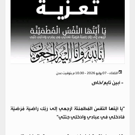
الثلاثاء - 07 يوليو 2026 - 10:30 م بتوقيت عدن
-
أبين تايم/خاص
​"يَا أَيَّتُهَا النَّفْسُ الْمُطْمَئِنَّةُ ارْجِعِي إِلَىٰ رَبِّكِ رَاضِيَةً مَّرْضِيَّةً
فَادْخُلِي فِي عِبَادِي وَادْخُلِي جَنَّتِي"