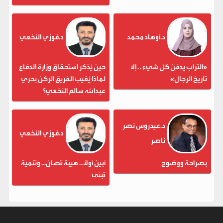
د.أوهاد محمد
د.فوزي النخعي
«التراب يدفن كل شيء . . إلا
حين يُذكر استحقاق وزارة الدفاع
تاريخ الرجال»
لماذا يُغيب الفريق الركن بحري
عبدالله سالم النخعي؟
د.عيدروس نصر
د.فوزي النخعي
ناصر
بصراحة ووضوح
أبين أولاً... هيبة تُصان... وتنمية
تُبنى