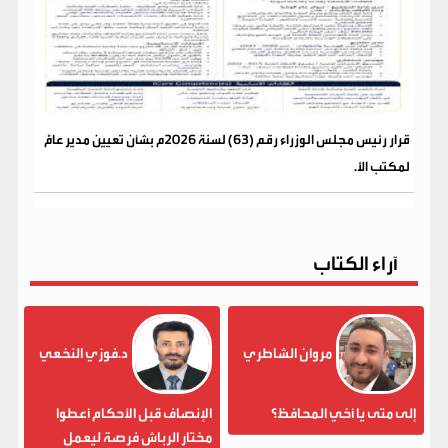
قرار رئيس مجلس الوزراء رقم (63) لسنة 2026م بشأن تعيين مدير عامًّ
لمكتب الأ.
آراء الكتاب
مروان الشاطري
د.فوزي النخعي
إلى متى يا أخي المحافظ؟
الإنصاف قبل الأحكام أعطوا
مختار الرباش فرصة ليعمل