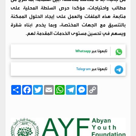
مطالب واحتياجات، مؤكداً حرص السلطة المحلية على
متابعة هذه الملفات والعمل على إيجاد الحلول الممكنة
بالتنسيق مع الجهات المختصة، وبما يخدم أبناء شقرة
ويسهم في تحسين مستوى الخدمات المقدمة لهم.
تابعونا عبر
Whatsapp
تابعونا عبر
Telegram
C
M
T
W
E
T
F
ا
o
e
e
h
m
w
a
ن
p
s
l
a
a
i
c
ش
y
s
e
t
i
t
e
ر
b
t
l
s
g
e
L
o
e
A
r
n
i
o
r
p
a
g
n
k
p
m
e
k
r