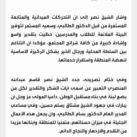
​وأشار الشيخ نصر إلى أن التحركات الميدانية والمتابعة
المستمرة من قبل الدكتور الطالبي، وسعيه المستمر لتوفير
البيئة الملائمة للطلاب والمدرسين، حظيت بتقدير واسع
وإشادة كبيرة من كافة شرائح المجتمع، مؤكداً أن التناغم
بين السلطة المحلية ورجال الخير يشكل الركيزة الأساسية
لنهضة المنطقة واستقرار خدماتها.
​وفي ختام تصريحه، جدد الشيخ نصر قاسم عبدالله
المنصري التعبير عن أسمى آيات الشكر والتقدير لكل من
يضع لبنة في بناء مستقبل الوطن، داعياً المولى عز وجل أن
يبارك في جهود الشيخ مشتاق يسلم حسين، وفي مساعي
المدير العام الدكتور بسام الطالبي، وأن يجعل هذه الأعمال
الجليلة في ميزان حسناتهم، متمنياً للمنطقة وأبنائها مزيداً
من التقدم والازدهار والنجاح الدائم.