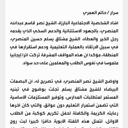
سرار / حاتم العمري
أشاد الشخصية الاجتماعية البارزة، الشيخ نصر قاسم عبدالله
المنصري، بالجهود الاستثنائية والدعم السخي الذي يقدمه
رجل الخير والعطاء، الشيخ مشتاق يسلم حسين المنصري،
في سبيل الارتقاء بالعملية التعليمية ودعم استقرارها في
المنطقة، مؤكداً أن هذه المواقف المشرفة تركت أثراً إيجابياً
ملموساً في نفوس الطلاب والمعلمين على حد سواء.
​وأوضح الشيخ نصر المنصري، في تصريح له، أن البصمات
البيضاء للشيخ مشتاق يسلم تجلت بوضوح في تبنيه
المستمر لمتطلبات المدارس، وتوفير المستلزمات الأساسية
التي تضمن استمرار التعليم دون عوائق، والتي كان آخرها
رعايته الكريمة والكاملة لحفل تكريم كوكبة من الطلاب
الأوائل، لتمثل هذه اللفتة الأبوية حافزاً كبيراً لبث روح