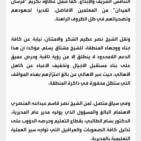
التنافس الشريف والإبداع. كما شمل عطاؤه تكريم "فرسان
الميدان" من المعلمين الأفاضل، تقديراً لجهودهم
وتضحياتهم في ظل الظروف الراهنة.
​ونقل الشيخ نصر عظيم الشكر والامتنان، نيابة عن كافة
أبناء ووجهاء المنطقة، للشيخ مشتاق يسلم، مؤكداً أن هذا
الدعم اللامحدود لا ينطلق إلا من رؤية ثاقبة وحرص عميق
على بناء مستقبل الأجيال وتخفيف الأعباء عن كاهل
الأهالي، حيث عبر الأهالي عن بالغ اعتزازهم بهذه المواقف
التي ستظل محفورة في ذاكرة المنطقة.
​وفي سياق متصل، ثمن الشيخ نصر قاسم عبدالله المنصري
الاهتمام البالغ والمسؤول الذي يوليه مدير عام المديرية،
الدكتور بسام الطالبي، بقطاع التعليم وحرصه الدؤوب على
تذليل كافة الصعوبات والعراقيل التي تواجه سير العملية
التعليمية بالمديرية.