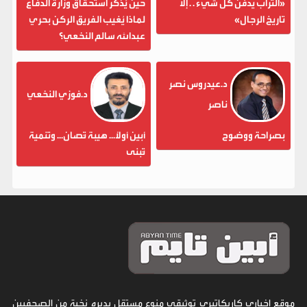
«التراب يدفن كل شيء . . إلا
حين يُذكر استحقاق وزارة الدفاع
تاريخ الرجال»
لماذا يُغيب الفريق الركن بحري
عبدالله سالم النخعي؟
د.عيدروس نصر
د.فوزي النخعي
ناصر
بصراحة ووضوح
أبين أولاً... هيبة تُصان... وتنمية
تُبنى
موقع إخباري كاريكاتيري توثيقي منوع مستقل يديره نخبة من الصحفيين