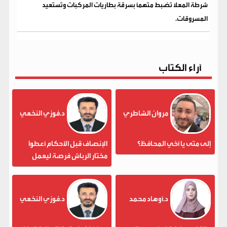
شرطة المعلا تضبط متهماً بسرقة بطاريات المركبات وتستعيد
المسروقات.
آراء الكتاب
مروان الشاطري
د.فوزي النخعي
إلى متى يا أخي المحافظ؟
الإنصاف قبل الأحكام أعطوا
مختار الرباش فرصة ليعمل
د.أوهاد محمد
د.فوزي النخعي