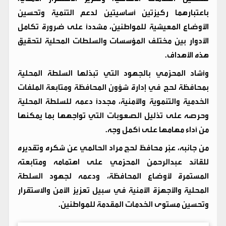
باعتبارهما ركيزتين أساسيتين لدعم التنمية وتحسين
الأوضاع المعيشية للمواطنين، مشدداً على ضرورة تكامل
الأدوار بين مختلف المؤسسات والسلطات المحلية لتحقيق
هذه الأهداف.
وأشاد المحرّمي بالجهود التي تبذلها السلطة المحلية
بمحافظة لحج في إدارة شؤون المحافظة ومتابعة الملفات
الخدمية والتنموية والأمنية، مجدداً دعمه للسلطة المحلية
وحرصه على تذليل الصعوبات التي تواجهها بما يمكنها
من أداء مهامها على أكمل وجه.
من جانبه، عبّر محافظ لحج مراد الحالمي عن شكره وتقديره
للقائد عبدالرحمن المحرّمي على اهتمامه ومتابعته
المستمرة لأوضاع المحافظة، ودعمه لجهود السلطة
المحلية والأجهزة الأمنية في سبيل تعزيز الأمن والاستقرار
وتحسين مستوى الخدمات المقدمة للمواطنين.