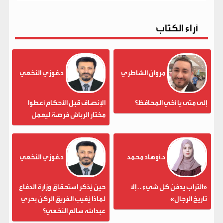
آراء الكتاب
مروان الشاطري
د.فوزي النخعي
إلى متى يا أخي المحافظ؟
الإنصاف قبل الأحكام أعطوا
مختار الرباش فرصة ليعمل
د.أوهاد محمد
د.فوزي النخعي
«التراب يدفن كل شيء . . إلا
حين يُذكر استحقاق وزارة الدفاع
تاريخ الرجال»
لماذا يُغيب الفريق الركن بحري
عبدالله سالم النخعي؟