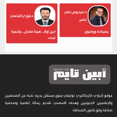
د.عيدروس نصر
د.فوزي النخعي
ناصر
بصراحة ووضوح
أبين أولاً... هيبة تُصان... وتنمية
تُبنى
موقع إخباري كاريكاتيري توثيقي منوع مستقل يديره نخبة من الصحفيين
والإعلاميين الجنوبيين وهدفه الأساسي تقديم رسالة إعلامية وصحفية
صادقة وفق قانون الصحافة