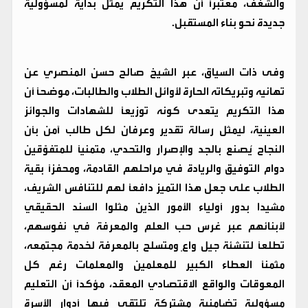
والشغف، معتبراً أن هذا التكريم يمثل بداية لمسؤولية
جديدة نحو بناء المستقبل.
​وفى ذات السياق، عبر الشيخ صالح حسن المنصري عن
تهانيه وتبريكاته الحارة لأوائل الطلاب والطالبات، موضحاً أن
هذا التكريم يتعدى كونه توزيعاً للشهادات والجوائز
العينية، ليمثل رسالة تقدير وعرفان لكل طالب آمن بأن
النجاح يُصنع بالجد والإصرار والتحدي، متمنياً للمتفوّقين
دوام التوفيق والريادة في مراحلهم القادمة، ومحفزاً بقية
الطلاب على جعل هذا التميز دافعاً لهم للتنافس الشريف،
مشيدا بدور أولياء الأمور الذين مثلوا السند الحقيقي
لأبنائهم عبر غرس حب العلم والمعرفة في نفوسهم،
تطلعاً لتنشئة جيل واعٍ ومتسلح بالمعرفة لخدمة مجتمعه،
مثمناً العطاء الكبير للمعلمين والمعلمات رغم كل
المعوقات والواقع الاقتصادي المعقد، مؤكداً أن التعليم
مسؤولية تضامنية مشتركة تلتقي فيها أدوار الأسرة