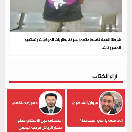
شرطة المعلا تضبط متهماً بسرقة بطاريات المركبات وتستعيد
المسروقات.
آراء الكتاب
مروان الشاطري
د.فوزي النخعي
إلى متى يا أخي المحافظ؟
الإنصاف قبل الأحكام أعطوا
مختار الرباش فرصة ليعمل