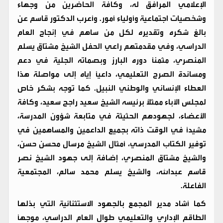
الإعلامي المرافق له، وكافة الحاضرين من وجهاء
وشخصيات اجتماعية وأولياء أمور. وأعرب الدكتور قاسم عن
بالغ شكره وتقديره لكل من ساهم في إنجاح العام
الدراسي، وفي مقدمتهم راعي الحفل الشيخ مشتاق يسلم
المنصري، مثمناً دوره البارز وبصماته الجلية في دعم
ومساندة الصرح التعليمي، داعياً إياه إلى مواصلة هذا
العطاء الإنساني والوطني النبيل. كما توجه بشكر خاص
لمجلس الآباء ممثلاً برئيسه الشيخ سعيد راجح سعيد، وكافة
الأعضاء، لجهودهم الحثيثة في متابعة شؤون المدرسة،
مشيداً في الوقت ذاته بجميع الداعمين والمساهمين في
توفير الكتاب المدرسي، أمثال الشيخ مرسال محسن حسن،
والشيخ مشتاق المنصري، إضافة إلى جهود الشيخ نصر
قاسم عبدالله، والشيخ يسلم محمد سالم، المجتمعية
الفاعلة.
​كما أشاد مدير المجمع بالجهود الاستثنائية التي بذلها
الطاقم الإداري والتعليمي طوال العام الدراسي، موجهاً