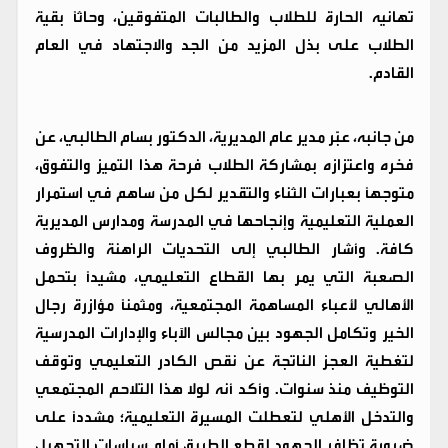
تهانيه الحارة للطلاب والطالبات المتفوقين، وحاثاً بقية
الطلاب على بذل المزيد من الجد والاجتهاد في العام
القادم.
​من جانبه، عبّر مدير عام المديرية، الدكتور بسام الطالبي، عن
فخره واعتزازه بمشاركة الطلاب فرحة هذا التميز والتفوق،
متوجهاً بعبارات الثناء والتقدير لكل من ساهم في استمرار
العملية التعليمية وإنجاحها في المدرسة ومدارس المديرية
كافة. وأشار الطالبي إلى التحديات الراهنة والظروف
الصعبة التي يمر بها القطاع التعليمي، مشيداً بتحمل
الأهالي لأعباء المساهمة المجتمعية، ومثمناً مؤازرة رجال
الخير وتكامل الجهود بين مجالس الآباء والإدارات المدرسية
لتغطية العجز الناتجة عن نقص الكادر التعليمي وتوقف
التوظيف منذ سنوات. وأكد أنه لولا هذا التلاحم المجتمعي
والتدخل الأهلي لتعطلت المسيرة التعليمية؛ مشدداً على
ضرورة تظافر الجهود لقطع الطريق أمام سياسات التجهيل