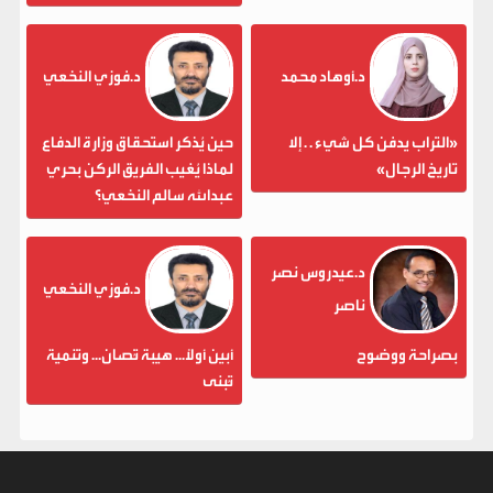
د.أوهاد محمد
د.فوزي النخعي
«التراب يدفن كل شيء . . إلا
حين يُذكر استحقاق وزارة الدفاع
تاريخ الرجال»
لماذا يُغيب الفريق الركن بحري
عبدالله سالم النخعي؟
د.عيدروس نصر
د.فوزي النخعي
ناصر
بصراحة ووضوح
أبين أولاً... هيبة تُصان... وتنمية
تُبنى