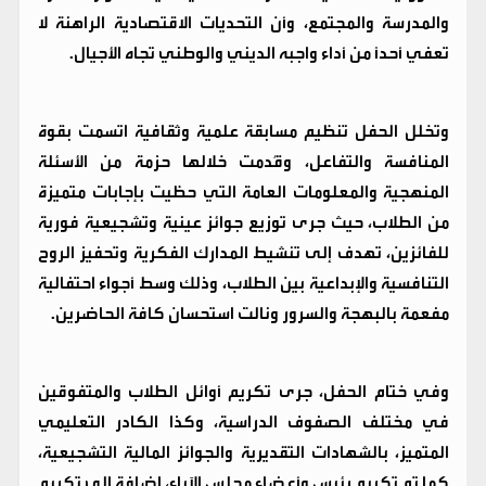
والمدرسة والمجتمع، وأن التحديات الاقتصادية الراهنة لا
تعفي أحداً من أداء واجبه الديني والوطني تجاه الأجيال.
​وتخلل الحفل تنظيم مسابقة علمية وثقافية اتسمت بقوة
المنافسة والتفاعل، وقُدمت خلالها حزمة من الأسئلة
المنهجية والمعلومات العامة التي حظيت بإجابات متميزة
من الطلاب، حيث جرى توزيع جوائز عينية وتشجيعية فورية
للفائزين، تهدف إلى تنشيط المدارك الفكرية وتحفيز الروح
التنافسية والإبداعية بين الطلاب، وذلك وسط أجواء احتفالية
مفعمة بالبهجة والسرور ونالت استحسان كافة الحاضرين.
​وفي ختام الحفل، جرى تكريم أوائل الطلاب والمتفوقين
في مختلف الصفوف الدراسية، وكذا الكادر التعليمي
المتميز، بالشهادات التقديرية والجوائز المالية التشجيعية،
كما تم تكريم رئيس وأعضاء مجلس الآباء، إضافة إلى تكريم