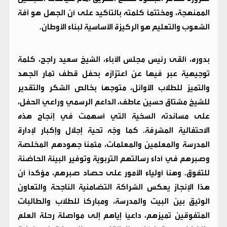
الممنهجة، ومختتماً كلمته بالتأكيد على أن الجهل هو آفة
الشعوب والتعليم هو الركيزة الأساسية لبناء الأوطان.
​بدوره، ألقى رئيس مجلس الآباء، الشيخ سعيد راجح، كلمة
توجيهية عبر فيها عن اعتزازه بحفل قطف ثمار الجهد
والتميز للطلاب الأوائل، متوجهاً بخالص الشكر والتقدير
للشيخ مشتاق حسين عاطف، الداعم الرسمي وراعي الحفل،
على مساندته السخية التي أسهمت في إنجاح هذه
الاحتفالية المشرفة. كما وجّه تحية إجلال وإكبار لإدارة
المدرسة والمعلمين والمعلمات، مثمناً جهودهم المخلصة
وصبرهم في أداء رسالتهم التربوية وتوفير البيئة الحاضنة
للتفوق. وهنأ أولياء الأمور على حصاد صبرهم، مؤكداً أن
هذا الإنجاز يعكس الشراكة التضامنية الناجحة والتعاون
الوثيق بين البيت والمدرسة، ومباركاً للطلاب والطالبات
المتفوقين تميزهم، داعياً إياهم إلى مواصلة رحلة العلم