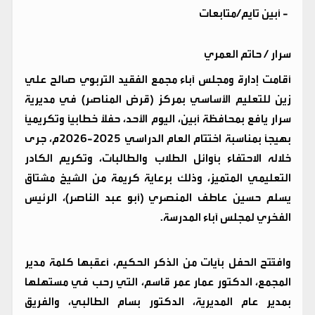
-
أبين تايم/متابعات
سرار / حاتم العمري
أقامت إدارة ومجلس آباء مجمع الفقيد التربوي صالح علي
زين للتعليم الأساسي بمركز (قرض المناصر) في مديرية
سرار يافع بمحافظة أبين، اليوم الأحد، حفلاً خطابياً وتكريمياً
بهيجاً بمناسبة اختتام العام الدراسي 2025-2026م، جرى
خلاله الاحتفاء بأوائل الطلاب والطالبات، وتكريم الكادر
التعليمي المتميز، وذلك برعاية كريمة من الشيخ مشتاق
يسلم حسين عاطف المنصري (أبو عبد الناصر)، الرئيس
الفخري لمجلس آباء المدرسة.
​وافتُتح الحفل بآيات من الذكر الحكيم، أعقبها كلمة مدير
المجمع، الدكتور عمار عمر قاسم، التي رحب في مستهلها
بمدير عام المديرية، الدكتور بسام الطالبي، والفريق