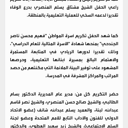
راعي الحفل الشيخ مشتاق يسلم المنصري بدرع الوفاء
تقديراً لدعمه السخي للعملية التعليمية بالمنطقة.
كما شهد الحفل تكريم أسرة المواطن "فهيم محسن ناصر
الجندحي" بمنحها شهادة "الأسرة المثالية للعام الدراسي"،
وذلك تقديراً لدورها الريادي في المتابعة المستمرة
والاهتمام البالغ بمسيرة أبنائها التعليمية، وحرصها
المشهود على توفير البيئة الملائمة التي مكنتهم من حصد
المراتب والمراكز المشرفة في المدرسة.
​حضر التكريم كل من: مدير عام المديرية الدكتور بسام
الطالبي، والشيخ صالح حسن المنصري، والشيخ نصر قاسم
عبدالله لبنة، والعميد يسلم عبدالله شائف (عضو الاتحاد
الدولي للفنون والآداب التابع للأمم المتحدة وعضو لجنة
السلم الاجتماعي)، والشيخ زيد سعيد العطوي، والدكتور