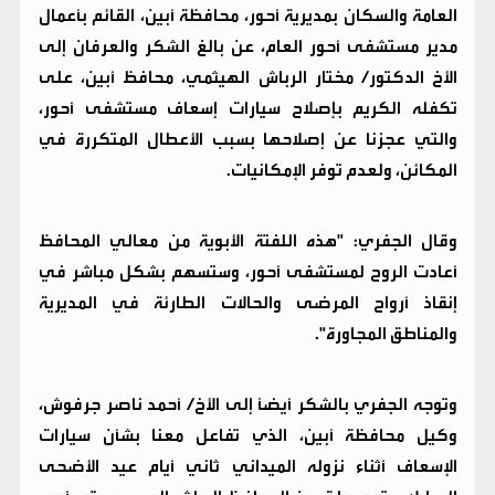
العامة والسكان بمديرية أحور، محافظة أبين، القائم بأعمال
مدير مستشفى أحور العام، عن بالغ الشكر والعرفان إلى
الأخ الدكتور/ مختار الرباش الهيثمي، محافظ أبين، على
تكفله الكريم بإصلاح سيارات إسعاف مستشفى أحور،
والتي عجزنا عن إصلاحها بسبب الأعطال المتكررة في
المكائن، ولعدم توفر الإمكانيات.
وقال الجفري: "هذه اللفتة الأبوية من معالي المحافظ
أعادت الروح لمستشفى أحور، وستسهم بشكل مباشر في
إنقاذ أرواح المرضى والحالات الطارئة في المديرية
والمناطق المجاورة".
وتوجه الجفري بالشكر أيضاً إلى الأخ/ أحمد ناصر جرفوش،
وكيل محافظة أبين، الذي تفاعل معنا بشأن سيارات
الإسعاف أثناء نزوله الميداني ثاني أيام عيد الأضحى