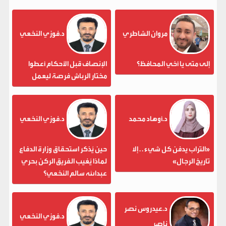
مروان الشاطري
د.فوزي النخعي
إلى متى يا أخي المحافظ؟
الإنصاف قبل الأحكام أعطوا
مختار الرباش فرصة ليعمل
د.أوهاد محمد
د.فوزي النخعي
«التراب يدفن كل شيء . . إلا
حين يُذكر استحقاق وزارة الدفاع
تاريخ الرجال»
لماذا يُغيب الفريق الركن بحري
عبدالله سالم النخعي؟
د.عيدروس نصر
د.فوزي النخعي
ناصر