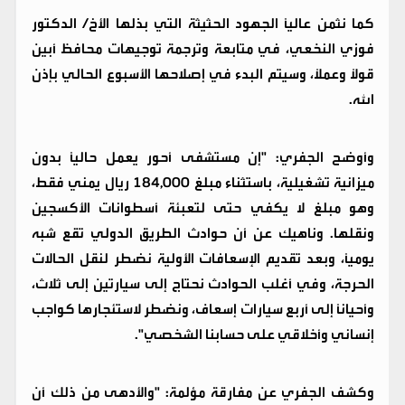
كما نثمن عالياً الجهود الحثيثة التي بذلها الأخ/ الدكتور
فوزي النخعي، في متابعة وترجمة توجيهات محافظ أبين
قولاً وعملاً، وسيتم البدء في إصلاحها الأسبوع الحالي بإذن
الله.
وأوضح الجفري: "إن مستشفى أحور يعمل حالياً بدون
ميزانية تشغيلية، باستثناء مبلغ 184,000 ريال يمني فقط،
وهو مبلغ لا يكفي حتى لتعبئة أسطوانات الأكسجين
ونقلها. وناهيك عن أن حوادث الطريق الدولي تقع شبه
يومياً، وبعد تقديم الإسعافات الأولية نضطر لنقل الحالات
الحرجة، وفي أغلب الحوادث نحتاج إلى سيارتين إلى ثلاث،
وأحياناً إلى أربع سيارات إسعاف، ونضطر لاستئجارها كواجب
إنساني وأخلاقي على حسابنا الشخصي".
وكشف الجفري عن مفارقة مؤلمة: "والأدهى من ذلك أن