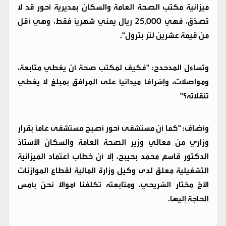
ميزانية مكتب الصحة العامة والسكان بمديرية أحور قد لا
تُصدَّق، فهي 25,000 ريال يمني شهرياً فقط، وهي أقل
من قيمة عشرين لتر بترول".
وتساءل المدحدح: "فكيف لمكتب صحة أن يغطي متابعة،
ومواصلات، وإشرافاً ميدانياً على المرافق بمبلغ لا يغطي
تنقلاته؟"
وأضاف: "كما أن مستشفى أحور أصبح مستشفى عاماً بقرار
وزاري من معالي وزير الصحة العامة والسكان الأستاذ
الدكتور قاسم محمد بحيبح، إلا أن خطاب اعتماد الميزانية
التشغيلية معلق لدى وكيل وزارة المالية لقطاع الموازنات
الأخ مختار الشريحي، ومتابعته تكلفنا أموالاً نحن بأمس
الحاجة إليها.