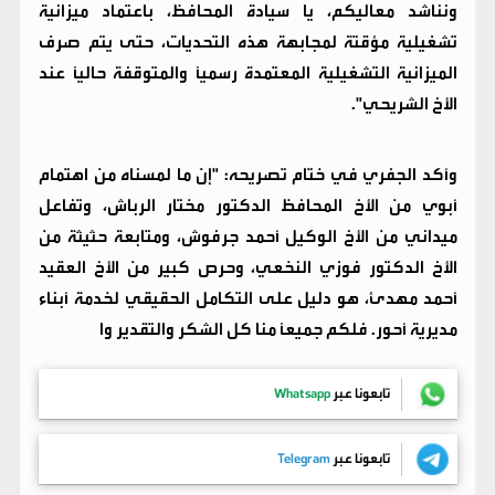
ونناشد معاليكم، يا سيادة المحافظ، باعتماد ميزانية
تشغيلية مؤقتة لمجابهة هذه التحديات، حتى يتم صرف
الميزانية التشغيلية المعتمدة رسمياً والمتوقفة حالياً عند
الأخ الشريحي".
وأكد الجفري في ختام تصريحه: "إن ما لمسناه من اهتمام
أبوي من الأخ المحافظ الدكتور مختار الرباش، وتفاعل
ميداني من الأخ الوكيل أحمد جرفوش، ومتابعة حثيثة من
الأخ الدكتور فوزي النخعي، وحرص كبير من الأخ العقيد
أحمد مهدئ، هو دليل على التكامل الحقيقي لخدمة أبناء
مديرية أحور. فلكم جميعاً منا كل الشكر والتقدير وا
تابعونا عبر
Whatsapp
تابعونا عبر
Telegram