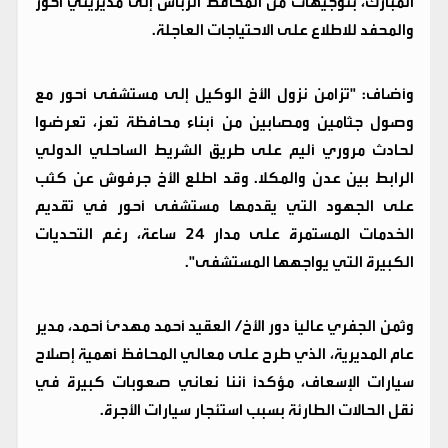
المبارك، بتوجيهات من المحافظ الرباش إلى مديريتي أحور
والمحفد للاطلاع على الاحتياجات العاجلة.
وأضاف: "تزامن نزول الأخ الوكيل إلى مستشفى أحور مع
وصول جثامين ومصابين من أبناء محافظة تعز، تعرضوا
لحادث مروري أليم على طريق الشريط الساحلي الدولي
الرابط بين عدن والمكلا. وقد اطلع الأخ جرفوش عن كثب
على الجهود التي يقدمها مستشفى أحور في تقديم
الخدمات المستمرة على مدار 24 ساعة، رغم التحديات
الكبيرة التي يواجهها المستشفى".
وثمن الجفري عالياً دور الأخ/ العقيد أحمد مهدئ أحمد، مدير
عام المديرية، الذي طرح على معالي المحافظ أهمية إصلاح
سيارات الإسعاف، مؤكداً أننا نعاني صعوبات كبيرة في
نقل الحالات الطارئة بسبب استئجار سيارات الأجرة.