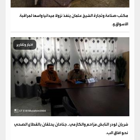
مكتب صناعة وتجارة الشيخ عثمان ينفذ نزولاً ميدانياً واسعاً لمراقبة
الأسواق و.
أخبار وتقارير
شريان لودر النابض مزاحم والكازمي.. جناحان يحلقان بالقطاع الصحي
نحو آفاق الب.