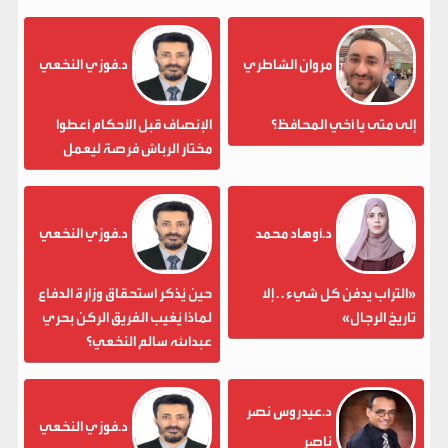
مروان الشاطري
د.فوزي النخعي
إلى متى يا أخي المحافظ؟
الإنصاف قبل الأحكام أعطوا
مختار الرباش فرصة ليعمل
د.أوهاد محمد
د.فوزي النخعي
«التراب يدفن كل شيء . . إلا
حين يُذكر استحقاق وزارة الدفاع
تاريخ الرجال»
لماذا يُغيب الفريق الركن بحري
عبدالله سالم النخعي؟
د.عيدروس نصر
د.فوزي النخعي
ناصر