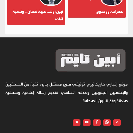
بصراحة ووضوح
أبين أولاً... هيبة تُصان... وتنمية
تُبنى
موقع إخباري كاريكاتيري توثيقي منوع مستقل يديره نخبة من الصحفيين
والإعلاميين الجنوبيين وهدفه الأساسي تقديم رسالة إعلامية وصحفية
صادقة وفق قانون الصحافة