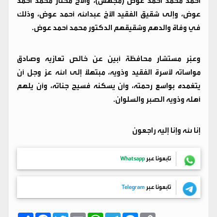
أحمد محمد أحمد عوض (مجهش)، والأخ مختار محمد أحمد
عوض، وإلى شقيق الفقيد الأخ عبدالله أحمد عوض، وذلك
في وفاة والدهم وشقيقهم الدكتور محمد أحمد عوض.
وعبّر مستشار محافظة أبين عن خالص تعازيه وصادق
مواساته لأسرة الفقيد وذويه، مبتهلًا إلى الله عز وجل أن
يتغمده بواسع رحمته، وأن يسكنه فسيح جناته، وأن يلهم
أهله وذويه الصبر والسلوان.
إنا لله وإنا إليه راجعون
تابعونا عبر
Whatsapp
تابعونا عبر
Telegram
C
M
T
W
E
T
F
ا