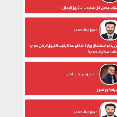
تراب يدفن كل شيء . . إلا تاريخ الرجال»
د.فوزي النخعي
 يُذكر استحقاق وزارة الدفاع لماذا يُغيب الفريق الركن بحري
الله سالم النخعي؟
د.عيدروس نصر ناصر
راحة ووضوح
د.فوزي النخعي