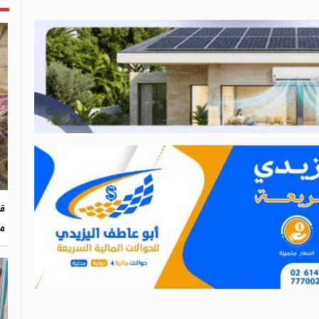
قو
من