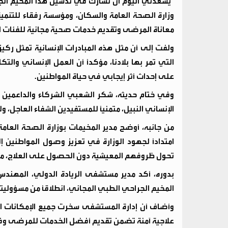
"يسعدني اليوم أن نشارك في تدشين هذا المخيم الجر
وزارة الصحة العامة والسكان، ومؤسسة رفقاء للتنمي
معاناة المرضى وتقديم خدمات صحية مجانية للفئات الأك
ولفت إلى أن مثل هذه المبادرات الإنسانية تمثل 
التي تمر بها بلادنا، مؤكدًا أن العمل الإنساني وا
على إحداث أثر إيجابي في حياة المواطنين.
وفي ختام حديثه، شكر الشعبي الشركاء والداعمين وا
الإنساني النبيل، متمنيًا للمستفيدين الشفاء العاجل، و
من جانبه، أوضح مدير المخيمات بوزارة الصحة العامة
امتدادًا لجهود الوزارة في تعزيز وصول المواطنين 
تحول ظروفهم المعيشية دون الحصول على العلاج، مق
بدوره، أكد مدير مستشفى الريادة الدولي، المهند
المخيم الجراحي الطبي المجاني، انطلاقًا من مسؤوليته
وأضاف أن إدارة المستشفى سخرت جميع الإمكانات الطب
علاجية آمنة تضمن تقديم أفضل الخدمات للمرضى وفق 