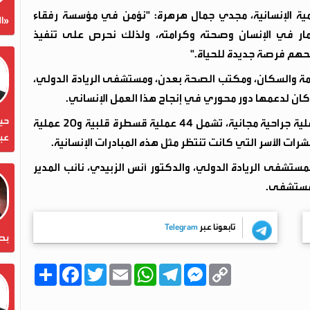
مية الإنسانية، مجدي جمال هرهرة: "نؤمن في مؤسسة رفقاء
«ال
ستثمار في الإنسان وصحته وكرامته، ولذلك نحرص على تنفيذ
حهم فرصة جديدة للحياة."
عامة والسكان، ومكتب الصحة بعدن، ومستشفى الريادة الدولي،
 كان لدعمها دور محوري في إنجاح هذا العمل الإنساني.
حين
ويستهدف المخيم، الذي يستمر ثلاثة أيام، إجراء 64 عملية جراحية مجانية، تشمل 44 عملية قسطرة قلبية و20 عملية
عبد
ات الأسر التي كانت تنتظر مثل هذه المبادرات الإنسانية.
مستشفى الريادة الدولي، والدكتور أنس الزبيدي، نائب المدير
المستشفى.
تابعونا عبر
Telegram
بص
C
M
T
W
E
T
F
ا
o
e
e
h
m
w
a
ن
p
s
l
a
a
i
c
ش
y
s
e
t
i
t
e
ر