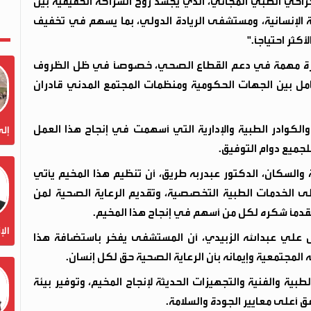
احي الطبي المجاني، الذي يجسد روح الشراكة الحقيقية بين
ة الإنسانية، ومستشفى الريادة الدولي، بما يسهم في تخفيف
ثر احتياجًا."
ركيزة مهمة في دعم القطاع الصحي، خصوصًا في ظل الظروف
لتكامل بين الجهات الحكومية ومنظمات المجتمع المدني قادران
لكوادر الطبية والإدارية التي أسهمت في إنجاح هذا العمل
إلى
للجميع دوام التوفيق.
 والسكان، الدكتور عبدربه طريق، أن تنظيم هذا المخيم يأتي
إلى الخدمات الطبية التخصصية، وتقديم الرعاية الصحية لمن
دمًا شكره لكل من أسهم في إنجاح هذا المخيم.
الإ
س علي عبدالله الزبيدي، أن المستشفى يفخر باستضافة هذا
 المجتمعية وإيمانه بأن الرعاية الصحية حق لكل إنسان.
ية والفنية والتجهيزات الحديثة لإنجاح المخيم، وتوفير بيئة
أعلى معايير الجودة والسلامة.