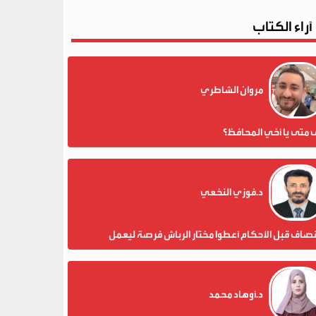
آراء الكتاب
مروان الشاطري
 متى يا أخي المحافظ؟
د.فوزي النخعي
نصاف قبل الأحكام أعطوا مختار الرباش فرصة ليعمل
د.أوهاد محمد