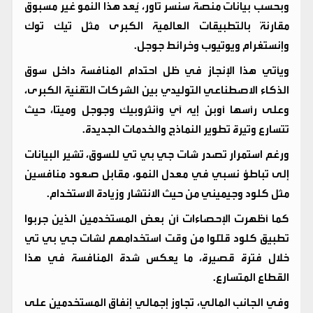
وبحسب بيانات منصة سنسر تاور، يُعد هذا النمو غير مسبوق
مقارنةً بالتطبيقات العالمية الكبرى مثل تيك توك
وإنستغرام ويوتيوب وخرائط جوجل.
ويأتي هذا الإنجاز في ظل احتدام المنافسة داخل سوق
الذكاء الاصطناعي التوليدي بين الشركات التقنية الكبرى،
وعلى رأسها أوبن إيه آي وأنثروبيك وجوجل وميتا، حيث
تتسارع وتيرة تطوير النماذج والخدمات الجديدة.
ورغم استمرار تصدر شات جي بي تي للسوق، تشير البيانات
إلى تباطؤ نسبي في معدل النمو، مقابل صعود منافسين
مثل كلود وجيميني من حيث الانتشار وزيادة الاستخدام.
كما أظهرت الإحصاءات أن بعض المستخدمين الذين جربوا
تطبيق كلود قلّلوا من وقت استخدامهم لشات جي بي تي
خلال فترة قصيرة، ما يعكس شدة المنافسة في هذا
القطاع المتسارع.
وفي الجانب المالي، تجاوز إجمالي إنفاق المستخدمين على