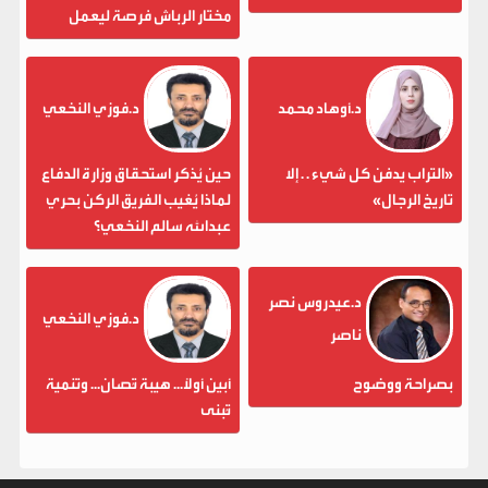
مختار الرباش فرصة ليعمل
د.أوهاد محمد
د.فوزي النخعي
«التراب يدفن كل شيء . . إلا
حين يُذكر استحقاق وزارة الدفاع
تاريخ الرجال»
لماذا يُغيب الفريق الركن بحري
عبدالله سالم النخعي؟
د.عيدروس نصر
د.فوزي النخعي
ناصر
بصراحة ووضوح
أبين أولاً... هيبة تُصان... وتنمية
تُبنى