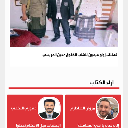
تهنئة.. زواج ميمون للشاب الخلوق مدين المريسي.
آراء الكتاب
مروان الشاطري
د.فوزي النخعي
إلى متى يا أخي المحافظ؟
الإنصاف قبل الأحكام أعطوا