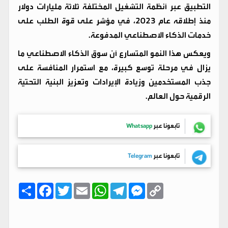
التطبيق عبر أنظمة التشغيل المختلفة ثلاثة مليارات دولار
منذ إطلاقه عام 2023، في مؤشر على قوة الطلب على
خدمات الذكاء الاصطناعي المدفوعة.
ويعكس هذا النمو المتسارع أن سوق الذكاء الاصطناعي ما
يزال في مرحلة توسع كبيرة، مع استمرار المنافسة على
جذب المستخدمين وزيادة الإيرادات وتعزيز البنية التحتية
الرقمية حول العالم.
تابعونا عبر
Whatsapp
تابعونا عبر
Telegram
C
M
T
W
E
T
F
ا
o
e
e
h
m
w
a
ن
p
s
l
a
a
i
c
ش
y
s
e
t
i
t
e
ر
b
t
l
s
g
e
L
o
e
A
r
n
i