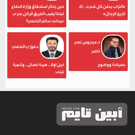
«التراب يدفن كل شيء . . إلا
حين يُذكر استحقاق وزارة الدفاع
تاريخ الرجال»
لماذا يُغيب الفريق الركن بحري
عبدالله سالم النخعي؟
د.عيدروس نصر
د.فوزي النخعي
ناصر
بصراحة ووضوح
أبين أولاً... هيبة تُصان... وتنمية
تُبنى