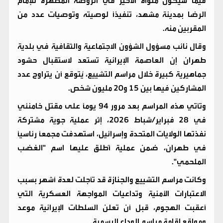
فيما سيكون مثواه الأخير في الروضة المطهرة للإمام
الرضا بمدينة مشهد، تنفيذًا لوصيته وتوصيات عدد من
المقربين منه.
وقال نائب مسؤول الشؤون الاجتماعية والثقافية في بلدية
طهران إن العاصمة الإيرانية تستعد لاستقبال حشود
جماهيرية كبيرة خلال مراسم التشييع، يُتوقع أن يتراوح عدد
المشاركين فيها بين 15 و20 مليون شخص.
وتأتي هذه المراسم بعد مرور 94 يومًا على مقتل خامنئي
في 28 فبراير/شباط 2026، إثر عملية جوية مشتركة
نفذتها الولايات المتحدة وإسرائيل، استهدفت مجمعًا رئاسيًا
في طهران، ضمن عملية أُطلق عليها اسم "الغضب
الملحمي".
وكانت مراسم التشييع والجنازة قد تأجلت لعدة أشهر بسبب
الاعتبارات الأمنية وتداعيات المواجهة العسكرية التي
أعقبت الهجوم، قبل أن تعلن السلطات الإيرانية موعد
ومواقع إقامة مراسم الوداع الرسمية.