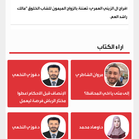
​أفراح آل الزيني العمري: تهنئة بالزواج الميمون للشاب الخلوق "مالك
راشد العم.
آراء الكتاب
مروان الشاطري
د.فوزي النخعي
إلى متى يا أخي المحافظ؟
الإنصاف قبل الأحكام أعطوا
مختار الرباش فرصة ليعمل
د.أوهاد محمد
د.فوزي النخعي