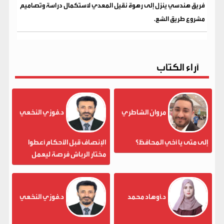
فريق هندسي ينزل إلى رهوة نقيل المعدي لاستكمال دراسة وتصاميم
مشروع طريق الشع.
آراء الكتاب
مروان الشاطري
د.فوزي النخعي
إلى متى يا أخي المحافظ؟
الإنصاف قبل الأحكام أعطوا
مختار الرباش فرصة ليعمل
د.أوهاد محمد
د.فوزي النخعي