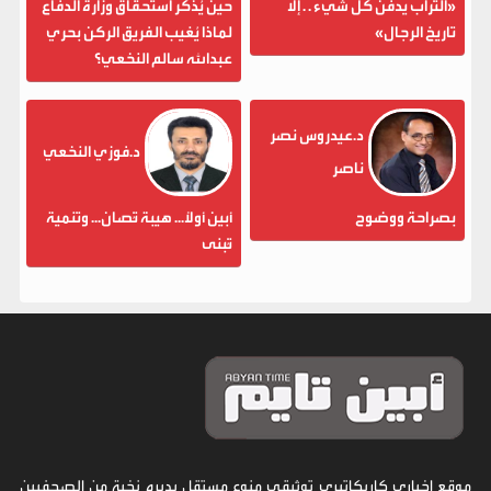
«التراب يدفن كل شيء . . إلا
حين يُذكر استحقاق وزارة الدفاع
تاريخ الرجال»
لماذا يُغيب الفريق الركن بحري
عبدالله سالم النخعي؟
د.عيدروس نصر
د.فوزي النخعي
ناصر
بصراحة ووضوح
أبين أولاً... هيبة تُصان... وتنمية
تُبنى
موقع إخباري كاريكاتيري توثيقي منوع مستقل يديره نخبة من الصحفيين