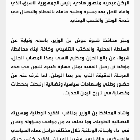
الركن عبدربه منصور هادي، رئيس الجمهورية الأسبق، الذي
وافاه الأجل بعد مسيرة وطنية حافلة بالعطاء والنضال في
خدمة الوطن والشعب اليمني.
وعبّر محافظ شبوة عوض بن الوزير، باسمه ونيابةً عن
السلطة المحلية والمكتب التنفيذي وكافة أبناء محافظة
شبوة، عن بالغ الحزن وعظيم الأسى بهذا المصاب الجلل،
مؤكدًا أن رحيل الفقيد يمثل خسارة كبيرة لليمن في هذه
المرحلة الدقيقة التي يمر بها الوطن، لما عُرف عنه من
حضور وطني وإسهامات سياسية ونضالية ارتبطت بمحطات
مفصلية في تاريخ اليمن الحديث.
وأشاد المحافظ بن الوزير بمناقب الفقيد الوطنية ومسيرته
النضالية الطويلة، وما تحلى به من مواقف مسؤولة وتفانٍ
في أداء واجباته الوطنية خلال مختلف مراحل عمله السياسي
والعسكري والقيادي، مشيرًا إلى أن الفقيد كرّس حياته