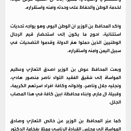
لخدمة الوطن والحفاظ على وحدته وأمنه واستقراره.
وأكد المحافظ بن الوزير أن الوطن اليوم، وهو يواجه تحديات
استثنائية، أحوج ما يكون إلى استحضار قيم الرجال
الوطنيين الذين حملوا همّ الدولة وقدموا التضحيات في
سبيل اليمن وأمنه واستقراره.
وبعث المحافظ عوض بن الوزير أصدق التعازي وعظيم
المواساة إلى شقيق الفقيد اللواء ناصر منصور هادي،
ونجليه جلال وناصر، وإخوانه وكافة أفراد أسرتهم الكريمة،
وقبيلة آل مارم، وأبناء محافظة أبين كافة في هذا المصاب
الجلل.
كما عبّر المحافظ بن الوزير عن خالص التعازي وصادق
المواساة إلى مجلس القيادة الرئاسي ممثلًا بفخامة الدكتور