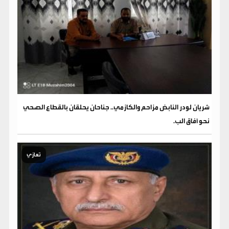
شريان لودر النابض مزاحم والكازمي.. جناحان يحلقان بالقطاع الصحي
نحو آفاق الب.
تعازي