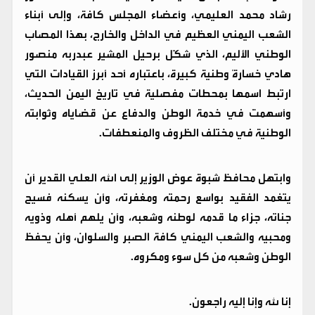
رشاد محمد العليمي، وأعضاء المجلس كافة، وإلى أبناء
الشعب اليمني العظيم في الداخل والخارج، بهذا المصاب
الوطني الأليم، الذي شكّل برحيل المشير عبدربه منصور
هادي خسارةً وطنية كبيرة، باعتباره أحد أبرز القيادات التي
ارتبط اسمها بمحطات مفصلية في تاريخ اليمن الحديث،
وأسهمت في خدمة الوطن والدفاع عن قضاياه وثوابته
الوطنية في مختلف الظروف والمنعطفات.
وابتهل محافظ شبوة عوض الوزير إلى الله العلي القدير أن
يتغمد الفقيد بواسع رحمته ومغفرته، وأن يسكنه فسيح
جناته، جزاء ما قدمه لوطنه وشعبه، وأن يلهم أهله وذويه
ومحبيه والشعب اليمني كافة الصبر والسلوان، وأن يحفظ
الوطن وشعبه من كل سوء ومكروه.
إنا لله وإنا إليه راجعون.