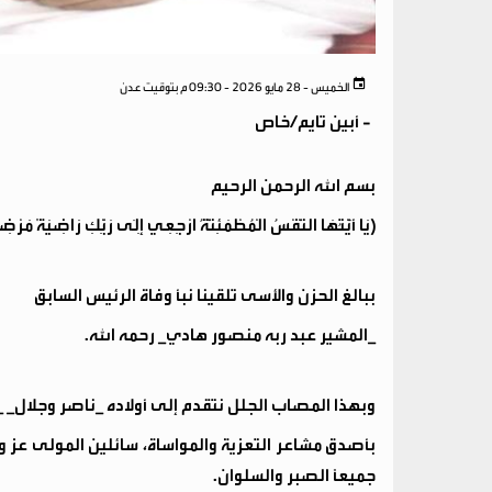
الخميس - 28 مايو 2026 - 09:30 م بتوقيت عدن
-
أبين تايم/خاص
بسم الله الرحمن الرحيم
(يَا أَيَّتُهَا النَّفْسُ الْمُطْمَئِنَّةُ ارْجِعِي إِلَى رَبِّكِ رَاضِيَةً مَ
ببالغ الحزن والأسى تلقينا نبأ وفاة الرئيس السابق
_المشير عبد ربه منصور هادي_ رحمه الله.
وبهذا المصاب الجلل نتقدم إلى أولاده _ناصر وجلال_ _و
بأصدق مشاعر التعزية والمواساة، سائلين المولى عز 
جميعاً الصبر والسلوان.