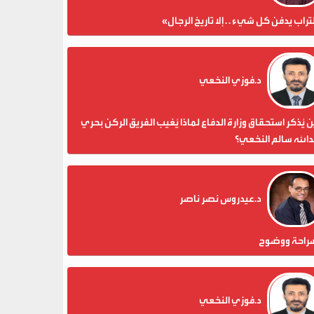
تراب يدفن كل شيء . . إلا تاريخ الرجال»
د.فوزي النخعي
 يُذكر استحقاق وزارة الدفاع لماذا يُغيب الفريق الركن بحري
الله سالم النخعي؟
د.عيدروس نصر ناصر
راحة ووضوح
د.فوزي النخعي