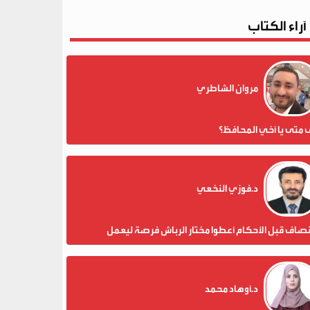
آراء الكتاب
مروان الشاطري
 متى يا أخي المحافظ؟
د.فوزي النخعي
نصاف قبل الأحكام أعطوا مختار الرباش فرصة ليعمل
د.أوهاد محمد