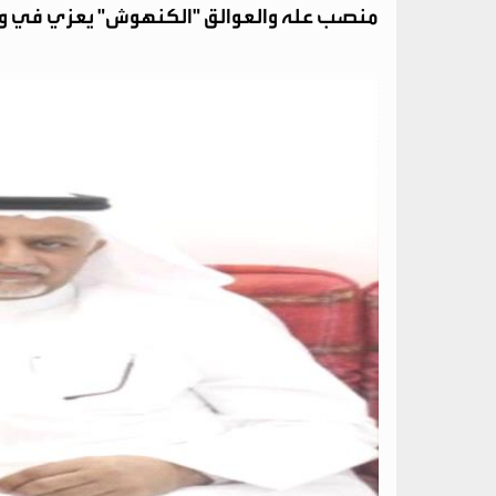
منصب عله والعوالق "الكنهوش" يعزي في وف