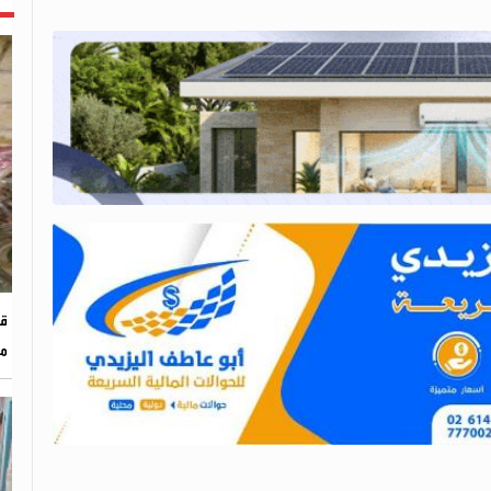
قو
من