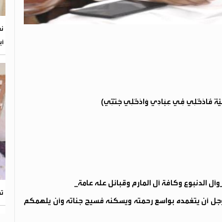
أب
رْضِيَّةً فَادْخُلِي فِي عِبَادِي وَادْخُلِي جَنَّتِي)
آل الدنبوع وكافة آل المارم وقبائل عله عامة_
ته
وجل أن يتغمده بواسع رحمته ويسكنه فسيح جناته وأن يلهمكم