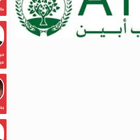
«ال
حين
عبد
بص