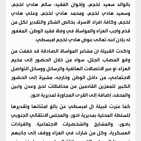
بالوالد سعيد لخجم، وإخوان الفقيد: سالم هادي لخجم،
وسعيد هادي لخجم، ومحمد هادي لخجم، وعلي هادي
لخجم، وكافة أفراد الأسرة، بخالص الشكر والتقدير لكل من
قدّم واجب العزاء والمواساة في وفاة فقيد الوطن، المغفور
له بإذن الله تعالى عوض هادي لخجم امبسطي.
وأكدت القبيلة أن مشاعر المواساة الصادقة قد خففت من
وقع المصاب الجلل، سواء من خلال الحضور إلى مخيم
العزاء، أو عبر الاتصالات الهاتفية والرسائل ووسائل التواصل
الاجتماعي، من داخل الوطن وخارجه، مشيرةً إلى الحضور
الكبير للمعزين القادمين من محافظات لحج وعدن وأبين
والمحفد، إضافة إلى القرى المجاورة لمديرية أحور.
كما عبّرت قبيلة آل امبسطي عن بالغ امتنانها وتقديرها
للسلطة المحلية بمديرية أحور، والمجلس الانتقالي الجنوبي
بأحور، والمشايخ والشخصيات الاجتماعية والقيادات
العسكرية، وكل من شارك في العزاء ووقف إلى جانبهم