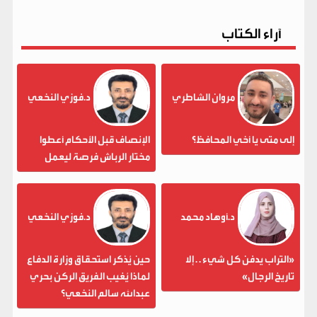
آراء الكتاب
مروان الشاطري
د.فوزي النخعي
إلى متى يا أخي المحافظ؟
الإنصاف قبل الأحكام أعطوا
مختار الرباش فرصة ليعمل
د.أوهاد محمد
د.فوزي النخعي
«التراب يدفن كل شيء . . إلا
حين يُذكر استحقاق وزارة الدفاع
تاريخ الرجال»
لماذا يُغيب الفريق الركن بحري
عبدالله سالم النخعي؟