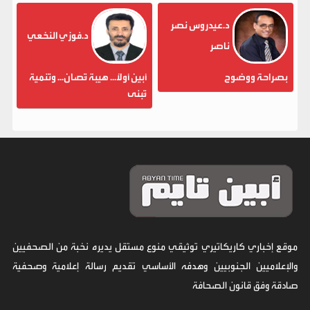
د.عيدروس نصر
د.فوزي النخعي
ناصر
بصراحة ووضوح
أبين أولاً... هيبة تُصان... وتنمية
تُبنى
موقع إخباري كاريكاتيري توثيقي منوع مستقل يديره نخبة من الصحفيين
والإعلاميين الجنوبيين وهدفه الأساسي تقديم رسالة إعلامية وصحفية
صادقة وفق قانون الصحافة