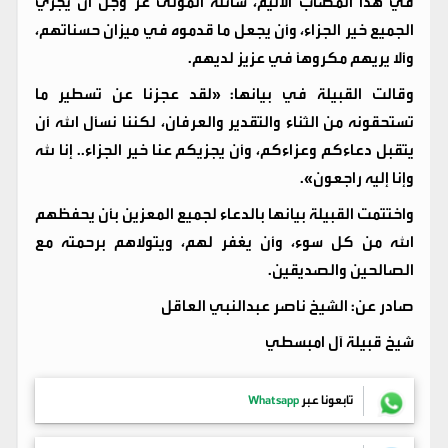
في هذا المصاب الأليم، سائلةً المولى عز وجل أن يجزي
الجميع خير الجزاء، وأن يجعل ما قدموه في ميزان حسناتهم،
وألا يريهم مكروهاً في عزيز لديهم.
وقالت القبيلة في بيانها: «لقد عجزنا عن تسطير ما
تستحقونه من الثناء والتقدير والعرفان، لكننا نسأل الله أن
يتقبل دعاءكم وعزاءكم، وأن يجزيكم عنا خير الجزاء.. إنا لله
وإنا إليه راجعون».
واختتمت القبيلة بيانها بالدعاء لجميع المعزين بأن يحفظهم
الله من كل سوء، وأن يغفر لهم، ويتولاهم برحمته مع
الصالحين والصديقين.
صادر عن: الشيخ ناصر عبدالنبي العاقل
شيخ قبيلة آل امبسطي
تابعونا عبر
Whatsapp