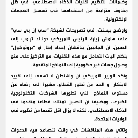
وضمانات لتنظيم تقنيات الذكاء الاصطناعي، في ظل
مخاوف متزايدة من استخدامها في تسهيل الهجمات
الإلكترونية.
وأوضح بيسنت، في تصريحات لشبكة “سي إن بي سي”
على هامش زيارة الرئيس الأمريكي دونالد ترامب إلى
الصين، أن الجانبين يناقشان إعداد إطار أو “بروتوكول”
ينظم آليات التعامل مع هذه التقنيات، مع التركيز على منع
وصول جهات غير حكومية إلى النماذج المتقدمة.
وأكد الوزير الأمريكي أن واشنطن لا تسعى إلى تقييد
الابتكار أو الحد من تطور القطاع، مشيرًا إلى رضاه عن
مستوى النماذج التي تطورها الشركات التكنولوجية
الكبرى، ومضيفًا أن الصين تمتلك قطاعًا متقدمًا في
الذكاء الاصطناعي، لكنه لا يزال أقل تقدمًا من نظيره في
الولايات المتحدة.
وتأتي هذه المناقشات في وقت تتصاعد فيه الدعوات