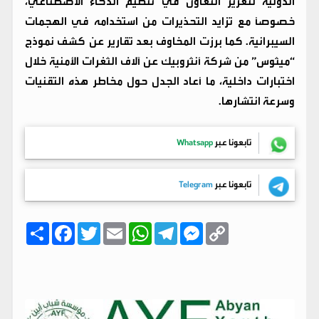
الدولية لتعزيز التعاون في تنظيم الذكاء الاصطناعي،
خصوصًا مع تزايد التحذيرات من استخدامه في الهجمات
السيبرانية. كما برزت المخاوف بعد تقارير عن كشف نموذج
“ميثوس” من شركة أنثروبيك عن آلاف الثغرات الأمنية خلال
اختبارات داخلية، ما أعاد الجدل حول مخاطر هذه التقنيات
وسرعة انتشارها.
تابعونا عبر
Whatsapp
تابعونا عبر
Telegram
C
M
T
W
E
T
F
ا
o
e
e
h
m
w
a
ن
p
s
l
a
a
i
c
ش
y
s
e
t
i
t
e
ر
b
t
l
s
g
e
L
o
e
A
r
n
i
o
r
p
a
g
n
k
p
m
e
k
r