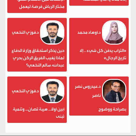
مختار الرباش فرصة ليعمل
د.أوهاد محمد
د.فوزي النخعي
«التراب يدفن كل شيء . . إلا
حين يُذكر استحقاق وزارة الدفاع
تاريخ الرجال»
لماذا يُغيب الفريق الركن بحري
عبدالله سالم النخعي؟
د.عيدروس نصر
د.فوزي النخعي
ناصر
بصراحة ووضوح
أبين أولاً... هيبة تُصان... وتنمية
تُبنى