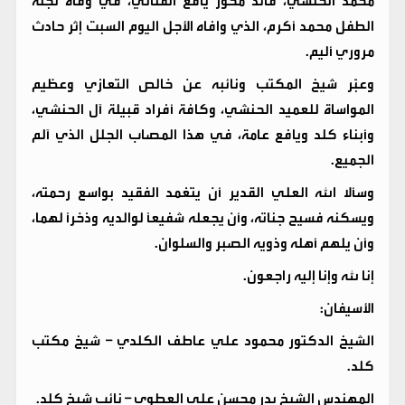
محمد الحنشي، قائد محور يافع القتالي، في وفاة نجله
الطفل محمد أكرم، الذي وافاه الأجل اليوم السبت إثر حادث
مروري أليم.
وعبّر شيخ المكتب ونائبه عن خالص التعازي وعظيم
المواساة للعميد الحنشي، وكافة أفراد قبيلة آل الحنشي،
وأبناء كلد ويافع عامة، في هذا المصاب الجلل الذي آلم
الجميع.
وسألا الله العلي القدير أن يتغمد الفقيد بواسع رحمته،
ويسكنه فسيح جناته، وأن يجعله شفيعًا لوالديه وذخرًا لهما،
وأن يلهم أهله وذويه الصبر والسلوان.
إنا لله وإنا إليه راجعون.
الأسيفان:
الشيخ الدكتور محمود علي عاطف الكلدي – شيخ مكتب
كلد.
المهندس الشيخ بدر محسن علي العطوي – نائب شيخ كلد.