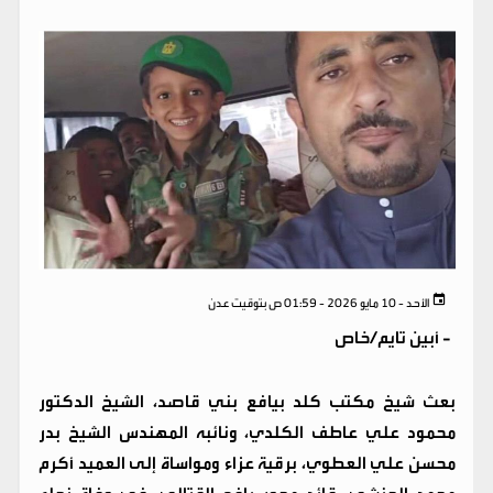
الأحد - 10 مايو 2026 - 01:59 ص بتوقيت عدن
-
أبين تايم/خاص
بعث شيخ مكتب كلد بيافع بني قاصد، الشيخ الدكتور
محمود علي عاطف الكلدي، ونائبه المهندس الشيخ بدر
محسن علي العطوي، برقية عزاء ومواساة إلى العميد أكرم