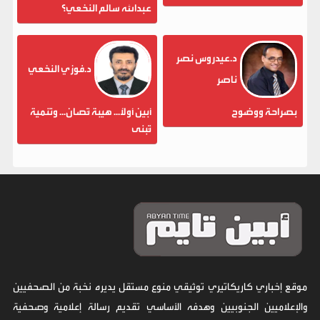
عبدالله سالم النخعي؟
د.عيدروس نصر
د.فوزي النخعي
ناصر
بصراحة ووضوح
أبين أولاً... هيبة تُصان... وتنمية
تُبنى
موقع إخباري كاريكاتيري توثيقي منوع مستقل يديره نخبة من الصحفيين
والإعلاميين الجنوبيين وهدفه الأساسي تقديم رسالة إعلامية وصحفية