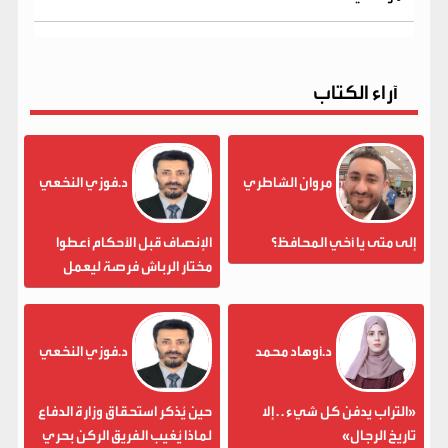
آراء الكتاب
مروان الشاطري
د.فوزي النخعي
إلى متى يا أخي المحافظ؟
الإنصاف قبل الأحكام أعطوا
مختار الرباش فرصة ليعمل
د.أوهاد محمد
د.فوزي النخعي
«التراب يدفن كل شيء . . إلا
حين يُذكر استحقاق وزارة الدفاع
تاريخ الرجال»
لماذا يُغيب الفريق الركن بحري