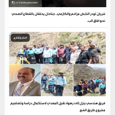
شريان لودر النابض مزاحم والكازمي.. جناحان يحلقان بالقطاع الصحي
نحو آفاق الب.
أخبار وتقارير
فريق هندسي ينزل إلى رهوة نقيل المعدي لاستكمال دراسة وتصاميم
مشروع طريق الشع.