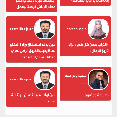
إلى متى يا أخي المحافظ؟
الإنصاف قبل الأحكام أعطوا
مختار الرباش فرصة ليعمل
د.أوهاد محمد
د.فوزي النخعي
«التراب يدفن كل شيء . . إلا
حين يُذكر استحقاق وزارة الدفاع
تاريخ الرجال»
لماذا يُغيب الفريق الركن بحري
عبدالله سالم النخعي؟
د.عيدروس نصر
د.فوزي النخعي
ناصر
بصراحة ووضوح
أبين أولاً... هيبة تُصان... وتنمية
تُبنى