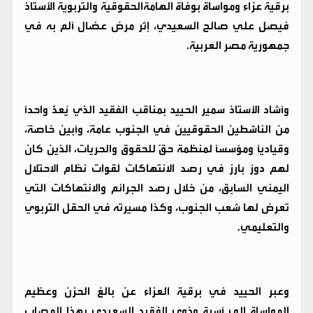
برقية عزاء ومواساة بوفاة الهامةالحقوقية والتربوية الأستاذ
فيصل علي صالح السعيدي، إثر مرض عضال ألم به في
جمهورية مصر العربية.
وأشاد الأستاذ سمير الحييد بمناقب الفقيد الذي يُعدُّ واحدًا
من الناشطين الحقوقيين في الجنوب عامةً، وأبين خاصةً،
وقياديًا ومؤسسًا لمنظمة حقّ للحقوق والحريات، الذين كان
لهم دورٌ بارز في رصد الانتهاكات لقوات نظام الاحتلال
اليمني السابق، من خلال رصد الجرائم والانتهاكات التي
تعرض لها شعب الجنوب، وكذا مسيرته في الحقل التربوي
والتعليمي.
وعبر الحييد في برقية العزاء عن بالغ الحزن وعظيم
المواساة إلى أسرة وذوي الفقيد السعيدي بهذا المصاب