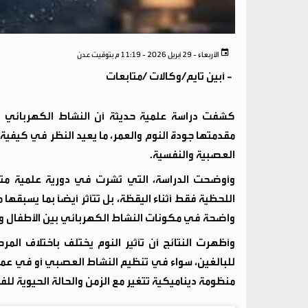
الأربعاء - 29 أبريل 2026 - 11:19 م بتوقيت عدن
-
أبين تايم/وكالات /متابعات
كشفت دراسة علمية حديثة أن النشاط الكهربائي للدم
مقدمتها جودة النوم والعمر، ما يعيد النظر في كيفي
العصبية والنفسية.
وأوضحت الدراسة، التي نُشرت في دورية علمية متخ
اللحظية فقط أثناء اليقظة، بل تتأثر أيضًا بما يسبقها
واضحة في مكونات النشاط الكهربائي بين الأطفال وا
وأظهرت النتائج أن تأثير النوم يختلف باختلاف المر
للبالغين، سواء في تنظيم النشاط العصبي أو في عملي
منظومة ديناميكية تتغير مع الزمن والحالة الحيوية للفر