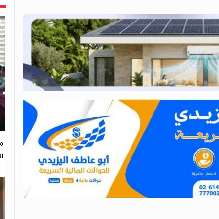
مح
ال