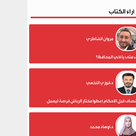
آراء الكتاب
مروان الشاطري
 متى يا أخي المحافظ؟
د.فوزي النخعي
نصاف قبل الأحكام أعطوا مختار الرباش فرصة ليعمل
د.أوهاد محمد