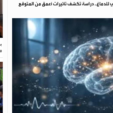
 للدماغ.. دراسة تكشف تأثيرات أعمق من المتوقع
بح
ال