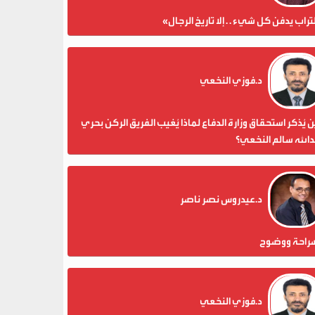
تراب يدفن كل شيء . . إلا تاريخ الرجال»
د.فوزي النخعي
 يُذكر استحقاق وزارة الدفاع لماذا يُغيب الفريق الركن بحري
الله سالم النخعي؟
د.عيدروس نصر ناصر
راحة ووضوح
د.فوزي النخعي