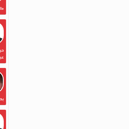
«ال
حين
عبد
بص