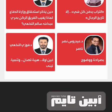
«التراب يدفن كل شيء . . إلا
حين يُذكر استحقاق وزارة الدفاع
تاريخ الرجال»
لماذا يُغيب الفريق الركن بحري
عبدالله سالم النخعي؟
د.عيدروس نصر
د.فوزي النخعي
ناصر
بصراحة ووضوح
أبين أولاً... هيبة تُصان... وتنمية
تُبنى