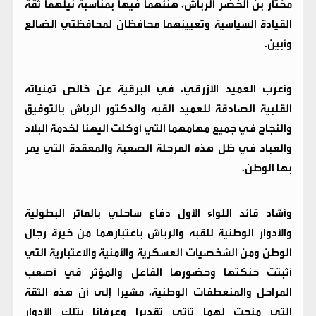
مختار بن الخضر الرباش، هنئهما فيها بمناسبة نيلهما ثقة
القيادة السياسية وتعيينهما محافظان لمحافظتي الضالع
وأبين.
وأعرب العميد الأزرقي، في البرقية عن خالص تمنياته
القلبية الصادقة للعميد القبه والدكتور الرباش بالتوفيق
والنجاح في جميع مهامهما التي أوكلت اليهنا لخدمة البلاد
والعباد في ظل هذه المرحلة الصعبة والمعقدة التي يمر
بها الوطن.
وأشاد قائد اللواء الأول دفاع ساحلي بالمآثر البطولية
والأدوار الوطنية للقبه والرباش باعتبارهما من خيرة رجال
الوطن ومن الشخصيات العسكرية والأمنية والاعتبارية التي
أثبتت حنكتها وحضورها الفاعل والمؤثر في أصعب
المراحل والمنعطفات الوطنية، مشيرا إلى أن هذه الثقة
التي منحت لهما تأتي تقديرا وعرفانا بتلك الأدوار