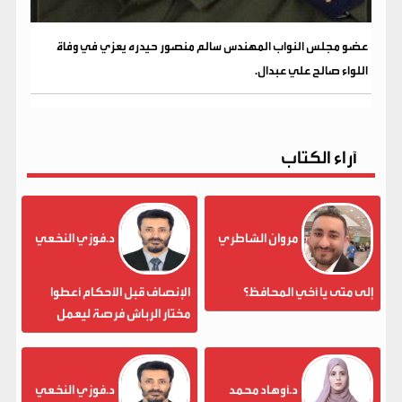
عضو مجلس النواب المهندس سالم منصور حيدره يعزي في وفاة
اللواء صالح علي عبدال.
آراء الكتاب
مروان الشاطري
د.فوزي النخعي
إلى متى يا أخي المحافظ؟
الإنصاف قبل الأحكام أعطوا
مختار الرباش فرصة ليعمل
د.أوهاد محمد
د.فوزي النخعي