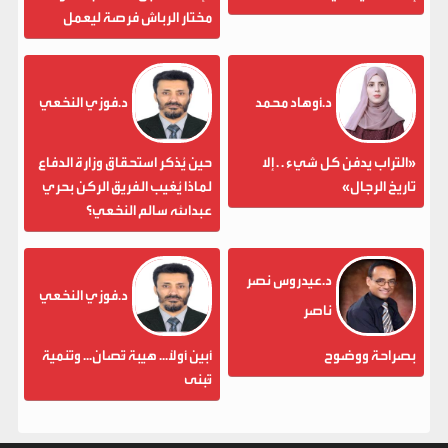
مختار الرباش فرصة ليعمل
د.أوهاد محمد
د.فوزي النخعي
«التراب يدفن كل شيء . . إلا
حين يُذكر استحقاق وزارة الدفاع
تاريخ الرجال»
لماذا يُغيب الفريق الركن بحري
عبدالله سالم النخعي؟
د.عيدروس نصر
د.فوزي النخعي
ناصر
بصراحة ووضوح
أبين أولاً... هيبة تُصان... وتنمية
تُبنى