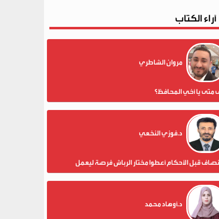
آراء الكتاب
مروان الشاطري
 متى يا أخي المحافظ؟
د.فوزي النخعي
نصاف قبل الأحكام أعطوا مختار الرباش فرصة ليعمل
د.أوهاد محمد