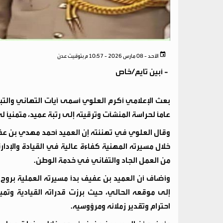
الأحد - 08 مارس 2026 - 10:57 م بتوقيت عدن
-
أبين تايم/خاص
بعث الإعلامي أكرم العلوي أسمى آيات التهاني والتبر
عامًا لحراسة المنشآت وترقيته إلى رتبة عميد، متمنيًا 
وقال العلوي في تهنئته إن العميد أحمد مهدي بن عفي
خلال مسيرته المهنية كفاءة عالية في القيادة والإدار
من العمل الجاد والتفاني في خدمة الوطن.
وأضاف أن العميد بن عفيف بدأ مسيرته العملية برو
إلى موقعه الحالي، حيث برزت قدراته القيادية وتميز
احترام وتقدير زملائه ومرؤوسيه.