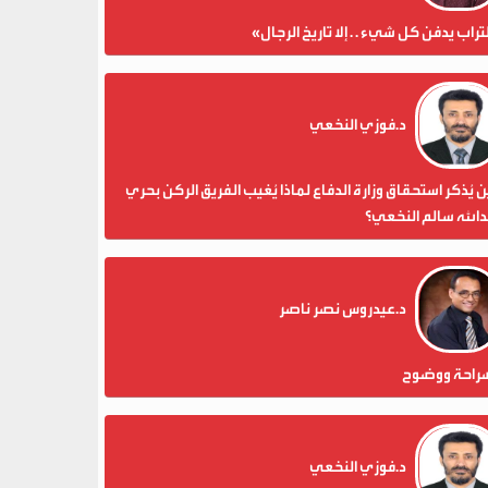
تراب يدفن كل شيء . . إلا تاريخ الرجال»
د.فوزي النخعي
 يُذكر استحقاق وزارة الدفاع لماذا يُغيب الفريق الركن بحري
الله سالم النخعي؟
د.عيدروس نصر ناصر
راحة ووضوح
د.فوزي النخعي