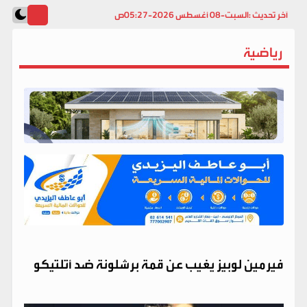
آخر تحديث :
السبت-08 أغسطس 2026-05:27ص
رياضية
فيرمين لوبيز يغيب عن قمة برشلونة ضد أتلتيكو