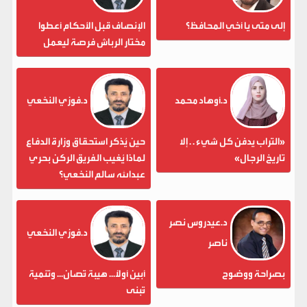
إلى متى يا أخي المحافظ؟
الإنصاف قبل الأحكام أعطوا
مختار الرباش فرصة ليعمل
د.أوهاد محمد
د.فوزي النخعي
«التراب يدفن كل شيء . . إلا
حين يُذكر استحقاق وزارة الدفاع
تاريخ الرجال»
لماذا يُغيب الفريق الركن بحري
عبدالله سالم النخعي؟
د.عيدروس نصر
د.فوزي النخعي
ناصر
بصراحة ووضوح
أبين أولاً... هيبة تُصان... وتنمية
تُبنى