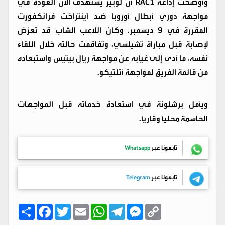
وأوضحت إذاعة RAC1 أن لوبيز يستهدف الآن العودة في
مواجهة دوري أبطال أوروبا ضد آينتراخت فرانكفورت
المقررة في 9 ديسمبر. وكان اللاعب الشاب قد تعرّض
لإصابة قبل مباراة تشيلسي، وتفاقمت حالته خلال اللقاء
نفسه، ما أدى إلى غيابه عن مواجهة ريال بيتيس واستبعاده
من قائمة الفريق لمواجهة أتلتيكو.
ويأمل برشلونة في استعادة خدماته قبل المواجهات
الحاسمة محليًا وقاريًا.
تابعونا عبر
Whatsapp
تابعونا عبر
Telegram
C
M
T
W
E
T
F
ا
o
e
e
h
m
w
a
ن
p
s
l
a
a
i
c
ش