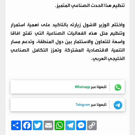
تنظيم هذا الحدث الصناعي المتميز.
واختتم الوزير الأشول زيارته بالتأكيد على أهمية استمرار
وتنظيم مثل هذه الفعاليات الصناعية التي تفتح آفاقًا
واسعة للتعاون والاستثمار بين دول المنطقة، وتدعم مسار
التنمية الاقتصادية المشتركة وتعزز التكامل الصناعي
الخليجي العربي.
تابعونا عبر
Whatsapp
تابعونا عبر
Telegram
C
M
T
W
E
T
F
ا
o
e
e
h
m
w
a
ن
p
s
l
a
a
i
c
ش