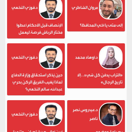
مروان الشاطري
د.فوزي النخعي
إلى متى يا أخي المحافظ؟
الإنصاف قبل الأحكام أعطوا
مختار الرباش فرصة ليعمل
د.أوهاد محمد
د.فوزي النخعي
«التراب يدفن كل شيء . . إلا
حين يُذكر استحقاق وزارة الدفاع
تاريخ الرجال»
لماذا يُغيب الفريق الركن بحري
عبدالله سالم النخعي؟
د.عيدروس نصر
د.فوزي النخعي
ناصر
بصراحة ووضوح
أبين أولاً... هيبة تُصان... وتنمية