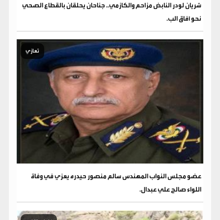
شريان لودر النابض مزاحم والكازمي.. جناحان يحلقان بالقطاع الصحي
نحو آفاق الب.
تعازي
عضو مجلس النواب المهندس سالم منصور حيدره يعزي في وفاة
اللواء صالح علي عبدال.