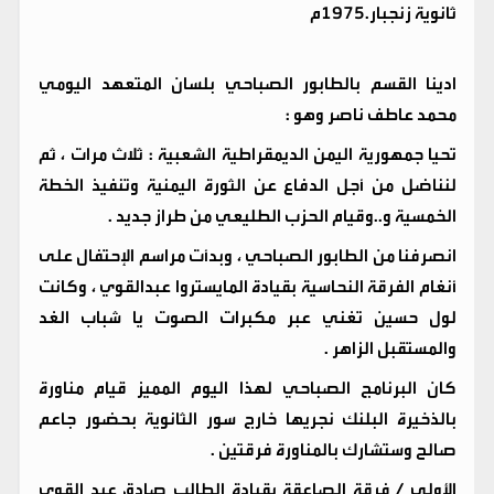
ثانوية زنجبار.1975م
ادينا القسم بالطابور الصباحي بلسان المتعهد اليومي
محمد عاطف ناصر وهو :
تحيا جمهورية اليمن الديمقراطية الشعبية : ثلاث مرات ، ثم
لنناضل من أجل الدفاع عن الثورة اليمنية وتنفيذ الخطة
الخمسية و..وقيام الحزب الطليعي من طراز جديد .
انصرفنا من الطابور الصباحي ، وبدأت مراسم الإحتفال على
أنغام الفرقة النحاسية بقيادة المايستروا عبدالقوي ، وكانت
لول حسين تغني عبر مكبرات الصوت يا شباب الغد
والمستقبل الزاهر .
كان البرنامج الصباحي لهذا اليوم المميز قيام مناورة
بالذخيرة البلنك نجريها خارج سور الثانوية بحضور جاعم
صالح وستشارك بالمناورة فرقتين .
الأولى / فرقة الصاعقة بقيادة الطالب صادق عبد القوي