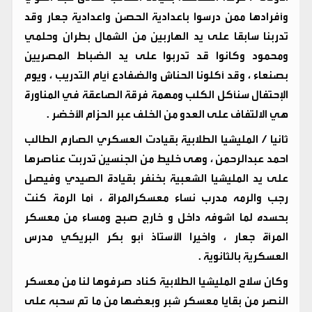
وأفرادها ممن درسوا باعدادية الحصن واعدادية جعار وقد
تدربنا سابقا على يد الهاربين من الشمال بطران وحلمي
ومحمود وكانوا قد تدربوا على يد الضباط المصريين
بصنعاء ، وقد أكلونا الحناش والضفادع أيام التدريب ، ويوم
الإحتفال سنأكل الكلب ومهمة فرقة الصاعقة في المناورة
هي الالتفاف على العدو من الخلف عبر الحزام الأخضر .
ثانيا / المليشيا الطلابية بقيادت العسكري الصارم الطالب
احمد عبدالرحمن ، وهى خليط من الجنسين تدربت عناصرها
على يد المليشيا الشعبية بخنفر بقيادة الصيدي وفيصل
رجب والرمه مدرب نساء معسكرالمراة ، أما الرمة كنت
بحسده لما اشوفه داخل و خارج صبح ومساء من معسكر
المرأة جعار ، واخيرا الأستاذ أبو بكر البريكي مدرس
العسكرية بالثانوية .
وكان سلاح المليشيا الطلابية كناد صرفوها لنا من معسكر
النصر من بقايا معسكر شبر وبعضها من ما تم سحبه على