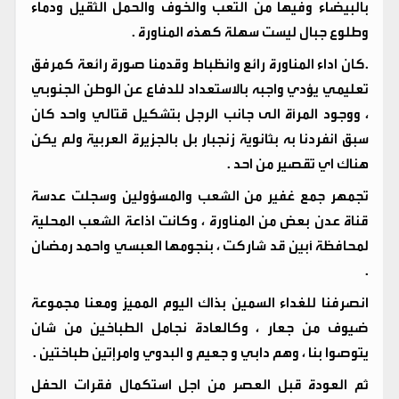
بالبيضاء وفيها من التعب والخوف والحمل الثقيل ودماء
وطلوع جبال ليست سهلة كهذه المناورة .
.كان اداء المناورة رائع وانظباط وقدمنا صورة رائعة كمرفق
تعليمي يؤدي واجبه بالاستعداد للدفاع عن الوطن الجنوبي
، ووجود المرأة الى جانب الرجل بتشكيل قتالي واحد كان
سبق انفردنا به بثانوية زنجبار بل بالجزيرة العربية ولم يكن
هناك اي تقصير من احد .
تجمهر جمع غفير من الشعب والمسؤولين وسجلت عدسة
قناة عدن بعض من المناورة ، وكانت اذاعة الشعب المحلية
لمحافظة أبين قد شاركت ، بنجومها العبسي واحمد رمضان
.
انصرفنا للغداء السمين بذاك اليوم المميز ومعنا مجموعة
ضيوف من جعار ، وكالعادة نجامل الطباخين من شان
يتوصوا بنا ، وهم دابي و جعيم و البدوي وامرإتين طباختين .
ثم العودة قبل العصر من اجل استكمال فقرات الحفل