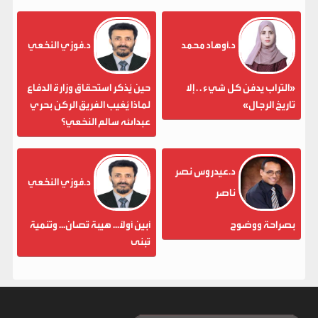
د.أوهاد محمد
د.فوزي النخعي
«التراب يدفن كل شيء . . إلا
حين يُذكر استحقاق وزارة الدفاع
تاريخ الرجال»
لماذا يُغيب الفريق الركن بحري
عبدالله سالم النخعي؟
د.عيدروس نصر
د.فوزي النخعي
ناصر
بصراحة ووضوح
أبين أولاً... هيبة تُصان... وتنمية
تُبنى