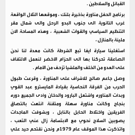
القبائل والسلاطين .
برنامج الحفل مناورة بذخيرة بلنك ، وموقعها التلال الواقعة
غرب الثانوية الى جنوب البدو الرحل والى شمال مقر
التنظيم السياسي والقوات الشعبية ، وهذه المساحة الان
مليئة بالمنازل ،
استغلينا سيارة ايفا تبع الشرطة كانت معدة لنا نحن
الصاعقة تحركنا بها الى الحزام الأخضر لنعمل الالتفاف
على العدو من الخلف والملشيا تزحف من الأمام .
وصل جاعم صالح للاشراف على المناورة ، وقرعت طبول
الحرب من الفرقة النحاسية بقيادة المايسترو عبد القوي
وبدأت المناوره واشتعل البارود والدخان وأدى الجميع دوره
بنجاح وكانت مناورة سهلة ومتقنة انتهت بالتصاق
الفريقين واختلاط الحابل بالنابل ، وبشوفت الماجدات
يصوبين السلاح نحوي مع الابتسامة زال عني التعب ،
واتذكرت هذا الموقف عام 1979م ونحن نقتحم حيد علي