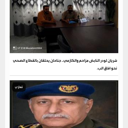
شريان لودر النابض مزاحم والكازمي.. جناحان يحلقان بالقطاع الصحي
نحو آفاق الب.
تعازي