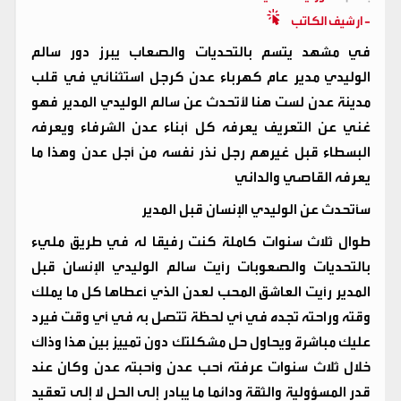
- ارشيف الكاتب
في مشهد يتسم بالتحديات والصعاب يبرز دور سالم
الوليدي مدير عام كهرباء عدن كرجل استثنائي في قلب
مدينة عدن لست هنا لأتحدث عن سالم الوليدي المدير فهو
غني عن التعريف يعرفه كل أبناء عدن الشرفاء ويعرفه
البسطاء قبل غيرهم رجل نذر نفسه من أجل عدن وهذا ما
يعرفه القاصي والداني
سأتحدث عن الوليدي الإنسان قبل المدير
طوال ثلاث سنوات كاملة كنت رفيقا له في طريق مليء
بالتحديات والصعوبات رأيت سالم الوليدي الإنسان قبل
المدير رأيت العاشق المحب لعدن الذي أعطاها كل ما يملك
وقته وراحته تجده في أي لحظة تتصل به في أي وقت فيرد
عليك مباشرة ويحاول حل مشكلتك دون تمييز بين هذا وذاك
خلال ثلاث سنوات عرفته أحب عدن وأحبته عدن وكان عند
قدر المسؤولية والثقة ودائما ما يبادر إلى الحل لا إلى تعقيد