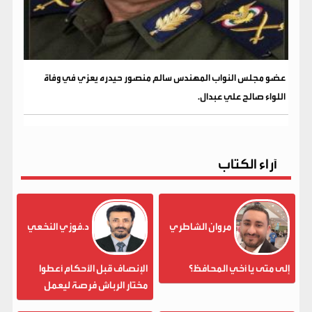
عضو مجلس النواب المهندس سالم منصور حيدره يعزي في وفاة
اللواء صالح علي عبدال.
آراء الكتاب
مروان الشاطري
د.فوزي النخعي
إلى متى يا أخي المحافظ؟
الإنصاف قبل الأحكام أعطوا
مختار الرباش فرصة ليعمل