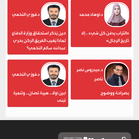
د.أوهاد محمد
د.فوزي النخعي
«التراب يدفن كل شيء . . إلا
حين يُذكر استحقاق وزارة الدفاع
تاريخ الرجال»
لماذا يُغيب الفريق الركن بحري
عبدالله سالم النخعي؟
د.عيدروس نصر
د.فوزي النخعي
ناصر
بصراحة ووضوح
أبين أولاً... هيبة تُصان... وتنمية
تُبنى