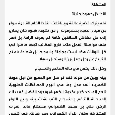
المشكلة
لقد بذل جهودا حثيثة
فلم يترك قضية عالقة مع ناقلات النفط الخام القادمة سواء
من ميناء الضبة بحضرموت أو من نشيمة شبوة كان يسارع
إلى حل مشاكل السائقين كافة لم يعرف الراحة بل أصر
على مواصلة العمل حتى خارج المكاتب تجده حاضرا في
كل الأوقات هذه ليست مجاملة ولا مديحا بل شهادة لله ثم
للتاريخ عن رجل جعل من المستحيل سهلا
وكل ذلك يكمن في حالة التناغم والانسجام
بينه وبين من حوله فقد تواصل مع الجميع من أجل عودة
الكهرباء إلى عدن وها هي اليوم المحافظات الجنوبية
تنعم إلى حد كبير بخدمة الكهرباء ويعود الفضل في ذلك
إلى حالة التناغم والانسجام التي نشأت بينه وبين اللواء
الركن فلاح بن محمد الشهراني مستشار قائد القوات
المشتركة وكأن اللواء الشهراني وجد ضالته في شخص