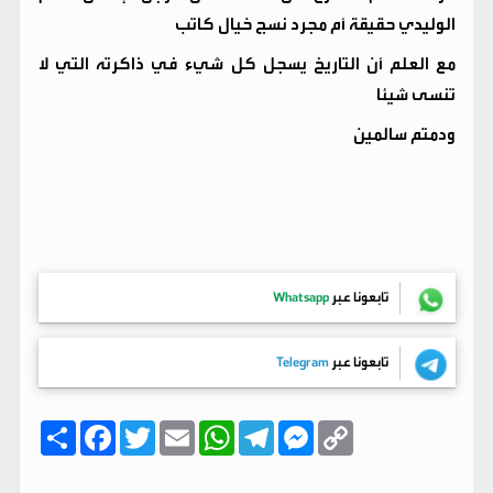
الوليدي حقيقة أم مجرد نسج خيال كاتب
مع العلم أن التاريخ يسجل كل شيء في ذاكرته التي لا
تنسى شيئا
ودمتم سالمين
تابعونا عبر
Whatsapp
تابعونا عبر
Telegram
C
M
T
W
E
T
F
ا
o
e
e
h
m
w
a
ن
p
s
l
a
a
i
c
ش
y
s
e
t
i
t
e
ر