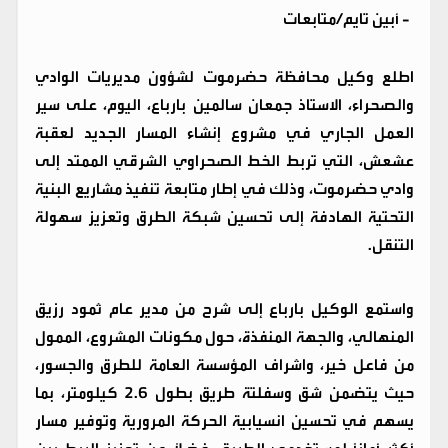
-
أبين تايم/متابعات
اطلع وكيل محافظة حضرموت لشؤون مديريات الوادي
والصحراء، الاستاذ جمعان سالمين بارباع، اليوم، على سير
العمل الجاري في مشروع إنشاء المسار الجديد لعقبة
عشعش، التي تربط الخط الصحراوي الشرقي الممتد إلى
وادي حضرموت، وذلك في إطار متابعة تنفيذ مشاريع البنية
التحتية الهادفة إلى تحسين شبكة الطرق وتعزيز سهولة
التنقل.
واستمع الوكيل بارباع إلى شرح من مدير عام ثمود رزيق
المنهالي، والجهة المنفذة، حول مكونات المشروع، الممول
من فاعل خير، واشراف المؤسسة العامة للطرق والجسور،
حيث يتضمن شق وسفلتة طريق بطول 2.6 كيلومتر، بما
يسهم في تحسين انسيابية الحركة المرورية وتوفير مسار