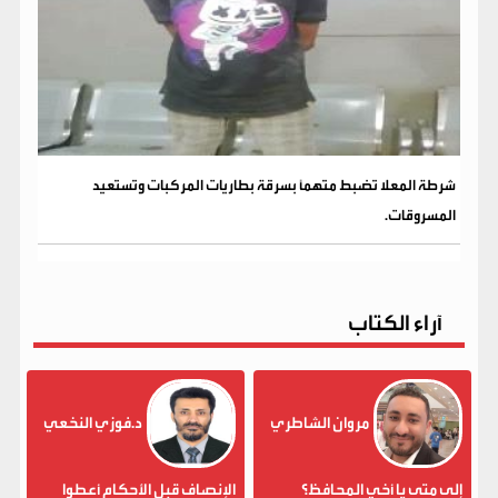
شرطة المعلا تضبط متهماً بسرقة بطاريات المركبات وتستعيد
المسروقات.
آراء الكتاب
مروان الشاطري
د.فوزي النخعي
إلى متى يا أخي المحافظ؟
الإنصاف قبل الأحكام أعطوا