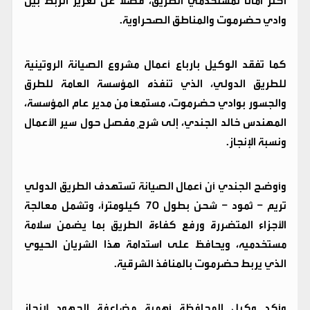
أكثر أماناً لمستخدمي الطريق، فضلاً عن تعزيز الربط بين
وادي حضرموت والمناطق الصحراوية.
كما تفقد الوكيل بارباع أعمال مشروع الصيانة الروتينية
للطريق الدولي، الذي تنفذه المؤسسة العامة للطرق
والجسور بوادي حضرموت، مستمعاً من مدير عام المؤسسة،
المهندس خالد الجندي، إلى شرحٍ مفصل حول سير الأعمال
ونسبة الإنجاز.
وأوضح الجندي أن أعمال الصيانة تستهدف الطريق الدولي
تريم – ثمود – شحن بطول 70 كيلومتراً، وتشمل معالجة
الأجزاء المتضررة ورفع كفاءة الطريق بما يضمن سلامة
مستخدميه، ويحافظ على استدامة هذا الشريان الحيوي
الذي يربط حضرموت بالمنافذ الشرقية.
وأكد وكيل المحافظة أهمية مضاعفة الجهود لإنجاز