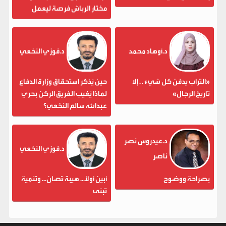
مختار الرباش فرصة ليعمل
د.أوهاد محمد
د.فوزي النخعي
«التراب يدفن كل شيء . . إلا
حين يُذكر استحقاق وزارة الدفاع
تاريخ الرجال»
لماذا يُغيب الفريق الركن بحري
عبدالله سالم النخعي؟
د.عيدروس نصر
د.فوزي النخعي
ناصر
بصراحة ووضوح
أبين أولاً... هيبة تُصان... وتنمية
تُبنى