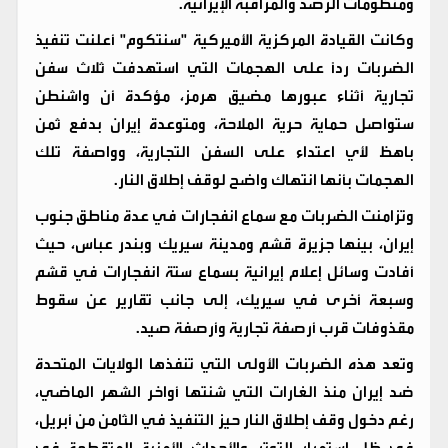
ومنظومات الرصد والمراقبة الإيرانية.
وكانت القيادة المركزية الأميركية "سنتكوم" أعلنت تنفيذ
الضربات ردًا على الهجمات التي استهدفت ثلاث سفن
تجارية أثناء عبورها مضيق هرمز، مؤكدة أن واشنطن
ستواصل حماية حرية الملاحة، ومتوعدة إيران بدفع ثمن
باهظ لأي اعتداء على السفن التجارية، وواصفة تلك
الهجمات بأنها انتهاك واضح لوقف إطلاق النار.
وتزامنت الضربات مع سماع انفجارات في عدة مناطق جنوب
إيران، بينها جزيرة قشم ومدينة سيريك وبندر عباس، حيث
أفادت وسائل إعلام إيرانية بسماع ستة انفجارات في قشم
وسبعة أخرى في سيريك، إلى جانب تقارير عن سقوط
مقذوفات قرب أرصفة تجارية وأرصفة صيد.
وتعد هذه الضربات الأولى التي تنفذها الولايات المتحدة
ضد إيران منذ الغارات التي شنتها أواخر الشهر الماضي،
رغم دخول وقف إطلاق النار حيز التنفيذ في الثامن من أبريل،
في ظل استمرار التوتر والأحداث الأمنية المتقطعة في