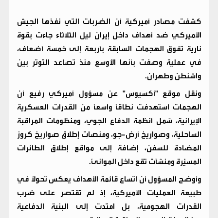
كشفت مصادر أميركية أن الضربات التي نفذها الجيش
الأميركي ضد أهداف داخل إيران ليل الثلاثاء جاءت بقوة
نارية تفوق الهجمات السابقة بأربعة إلى خمسة أضعاف،
في عملية وصفت بأنها الأوسع منذ تصاعد التوتر بين
واشنطن وطهران.
ونقل موقع "أكسيوس" عن مسؤول أميركي رفيع أن
الهجمات استهدفت نطاقًا واسعًا من القدرات العسكرية
الإيرانية، شمل أنظمة الدفاع الجوي، ومنظومات المراقبة
الساحلية، وصواريخ أرض-جو، ومنصات إطلاق صواريخ كروز
المضادة للسفن، إضافة إلى مواقع إطلاق الطائرات
المسيّرة ومنشآت تقع داخل الموانئ.
وأوضح المسؤول أن اتساع قائمة الأهداف يعكس تحولًا في
طبيعة العمليات الأميركية، إذ لم تقتصر على ضرب
القدرات الهجومية، بل امتدت إلى البنية الدفاعية