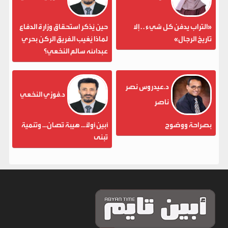
«التراب يدفن كل شيء . . إلا
حين يُذكر استحقاق وزارة الدفاع
تاريخ الرجال»
لماذا يُغيب الفريق الركن بحري
عبدالله سالم النخعي؟
د.عيدروس نصر
د.فوزي النخعي
ناصر
بصراحة ووضوح
أبين أولاً... هيبة تُصان... وتنمية
تُبنى