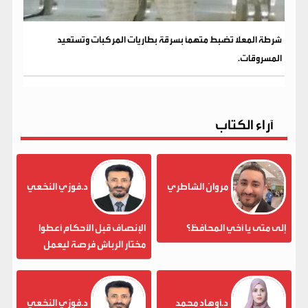
شرطة المعلا تضبط متهماً بسرقة بطاريات المركبات وتستعيد
المسروقات.
آراء الكتاب
مروان الشاطري
د.فوزي النخعي
إلى متى يا أخي المحافظ؟
الإنصاف قبل الأحكام أعطوا
مختار الرباش فرصة ليعمل
د.أوهاد محمد
د.فوزي النخعي