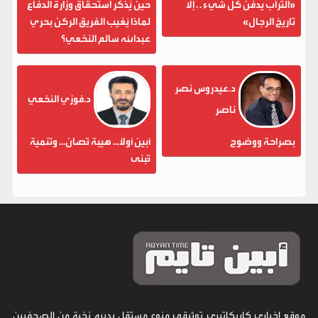
«التراب يدفن كل شيء . . إلا
حين يُذكر استحقاق وزارة الدفاع
تاريخ الرجال»
لماذا يُغيب الفريق الركن بحري
عبدالله سالم النخعي؟
د.عيدروس نصر
د.فوزي النخعي
ناصر
بصراحة ووضوح
أبين أولاً... هيبة تُصان... وتنمية
تُبنى
موقع إخباري كاريكاتيري توثيقي منوع مستقل يديره نخبة من الصحفيين