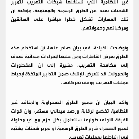
غير النظامية التي تستغلها شبكات التهريب لتمرير
الشحنات بعيدًا عن الطرق الرسمية والمعتمدة، مؤكدة أن
تلك المسارات تشكل خطرًا مباشرًا على السائقين
ومركباتهم وحمولاتهم.
وأوضحت القيادة، في بيان صادر عنها، أن استخدام هذه
الطرق يعرض القاطرات ومن عليها لإجراءات ميدانية تهدف
إلى مكافحة التهريب، مشيرة إلى أن المقطورات
والحمولات قد تتعرض للإتلاف ضمن التدابير المتخذة لإحباط
عمليات التهريب ووقف تحركاتها.
وأكد البيان أن جميع الطرق الصحراوية والمنافذ غير
النظامية تخضع لرقابة ورصد ميداني مستمر، وأن قوات
الفرقة الأولى طوارئ ستتعامل بكل حزم مع أي محاولة
لعبور الصحراء خارج الطرق الرسمية أو تمرير شحنات يشتبه
في ارتباطها بعمليات تهريب.