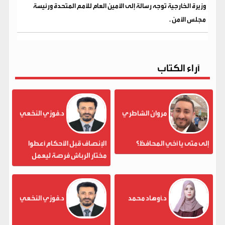
وزيرة الخارجية توجه رسالة إلى الأمين العام للأمم المتحدة ورئيسة
مجلس الأمن .
آراء الكتاب
مروان الشاطري
د.فوزي النخعي
إلى متى يا أخي المحافظ؟
الإنصاف قبل الأحكام أعطوا
مختار الرباش فرصة ليعمل
د.أوهاد محمد
د.فوزي النخعي