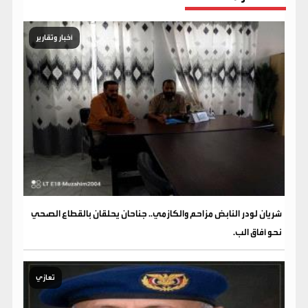
أخبار وتقارير
شريان لودر النابض مزاحم والكازمي.. جناحان يحلقان بالقطاع الصحي
نحو آفاق الب.
تعازي