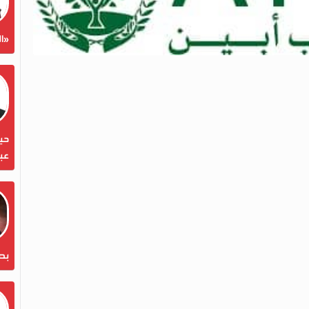
«ال
حين
عبد
بص