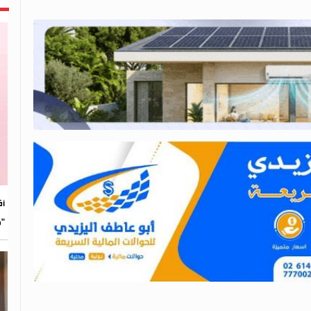
​أ
"م