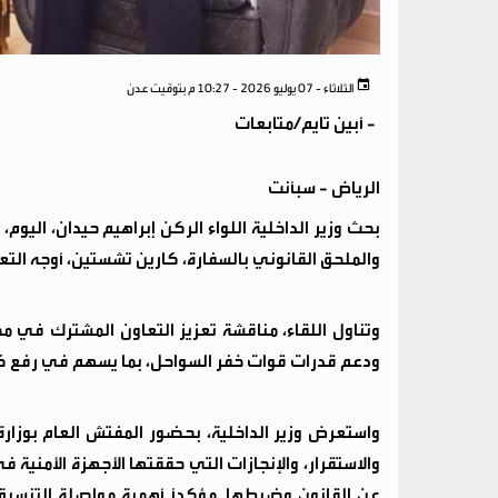
الثلاثاء - 07 يوليو 2026 - 10:27 م بتوقيت عدن
-
أبين تايم/متابعات
الرياض - سبأنت
بحث وزير الداخلية اللواء الركن إبراهيم حيدان، اليوم
والملحق القانوني بالسفارة، كارين تشستين، أوجه التعا
وتناول اللقاء، مناقشة تعزيز التعاون المشترك في م
ودعم قدرات قوات خفر السواحل، بما يسهم في رفع كفاء
واستعرض وزير الداخلية، بحضور المفتش العام بوزارة ال
والاستقرار، والإنجازات التي حققتها الأجهزة الأمنية في
عن القانون وضبطها..مؤكداً أهمية مواصلة التنسيق و