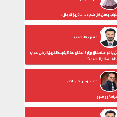
تراب يدفن كل شيء . . إلا تاريخ الرجال»
د.فوزي النخعي
 يُذكر استحقاق وزارة الدفاع لماذا يُغيب الفريق الركن بحري
الله سالم النخعي؟
د.عيدروس نصر ناصر
راحة ووضوح