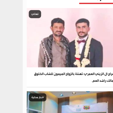
تهاني
فراح آل الزيني العمري: تهنئة بالزواج الميمون للشاب الخلوق
الك راشد العم.
أخبار محلية