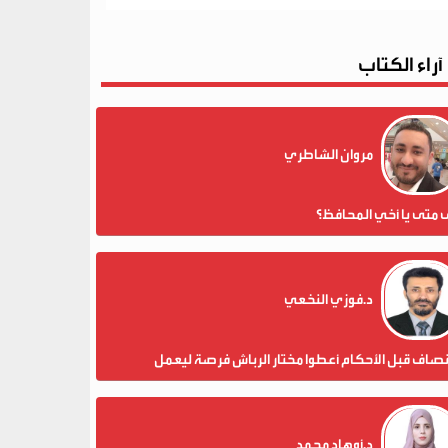
آراء الكتاب
مروان الشاطري
 متى يا أخي المحافظ؟
د.فوزي النخعي
نصاف قبل الأحكام أعطوا مختار الرباش فرصة ليعمل
د.أوهاد محمد