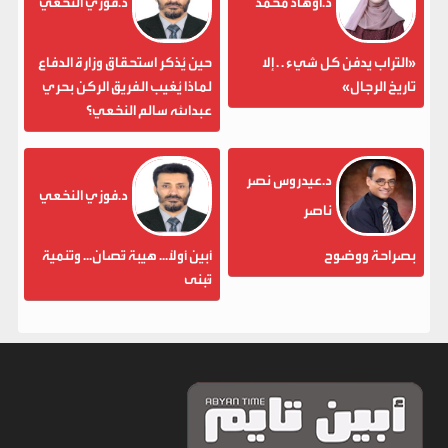
د.أوهاد محمد
د.فوزي النخعي
«التراب يدفن كل شيء . . إلا
حين يُذكر استحقاق وزارة الدفاع
تاريخ الرجال»
لماذا يُغيب الفريق الركن بحري
عبدالله سالم النخعي؟
د.عيدروس نصر
د.فوزي النخعي
ناصر
بصراحة ووضوح
أبين أولاً... هيبة تُصان... وتنمية
تُبنى