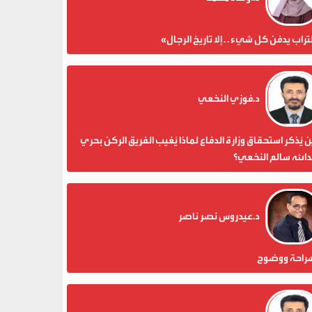
تراب يدفن كل شيء . . إلا تاريخ الرجال»
د.فوزي النخعي
 يُذكر استحقاق وزارة الدفاع لماذا يُغيب الفريق الركن بحري
الله سالم النخعي؟
د.عيدروس نصر ناصر
راحة ووضوح