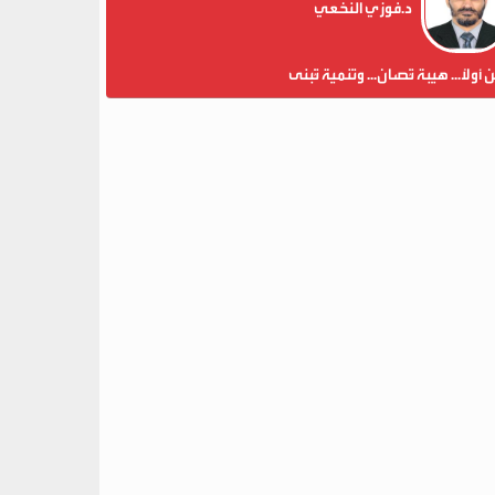
د.فوزي النخعي
ن أولاً... هيبة تُصان... وتنمية تُبنى