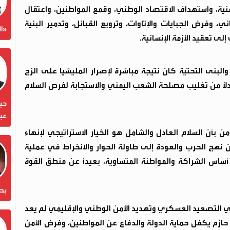
منية، واستهداف الاقتصاد الوطني، وقمع المواطنين، واعتقال
، وفرض الجبايات والإتاوات، وترويع القبائل، وتدمير البنية
«ال
لى تعقيد الأزمة الإنسانية.
لبنى التحتية كان نتيجة مباشرة لإصرار المليشيا على الزج
دلاً من تغليب مصلحة الشعب اليمني والاستجابة لفرص السلام
حين
عبد
ن بأن السلام العادل والشامل هو الخيار الاستراتيجي لإنهاء
عن نهج الحرب والعودة إلى طاولة الحوار والانخراط في عملية
س الشراكة والمواطنة المتساوية، بعيداً عن منطق القوة
بص
ا في التصعيد العسكري وتهديد الأمن الوطني والإقليمي لم يعد
د حازم يكفل حماية الدولة والدفاع عن المواطنين، وفرض الأمن