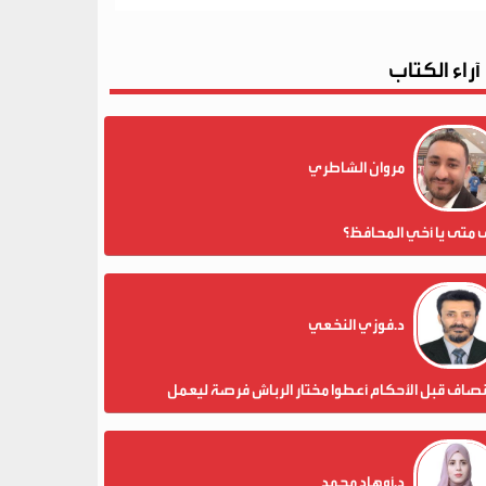
آراء الكتاب
مروان الشاطري
 متى يا أخي المحافظ؟
د.فوزي النخعي
نصاف قبل الأحكام أعطوا مختار الرباش فرصة ليعمل
د.أوهاد محمد