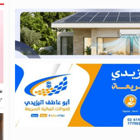
​أ
"م