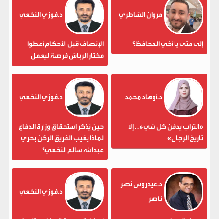
مروان الشاطري
د.فوزي النخعي
إلى متى يا أخي المحافظ؟
الإنصاف قبل الأحكام أعطوا
مختار الرباش فرصة ليعمل
د.أوهاد محمد
د.فوزي النخعي
«التراب يدفن كل شيء . . إلا
حين يُذكر استحقاق وزارة الدفاع
تاريخ الرجال»
لماذا يُغيب الفريق الركن بحري
عبدالله سالم النخعي؟
د.عيدروس نصر
د.فوزي النخعي
ناصر