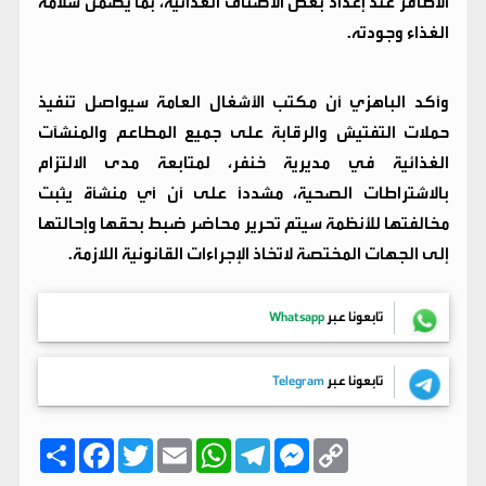
الأظافر عند إعداد بعض الأصناف الغذائية، بما يضمن سلامة
الغذاء وجودته.
وأكد الباهزي أن مكتب الأشغال العامة سيواصل تنفيذ
حملات التفتيش والرقابة على جميع المطاعم والمنشآت
الغذائية في مديرية خنفر، لمتابعة مدى الالتزام
بالاشتراطات الصحية، مشدداً على أن أي منشأة يثبت
مخالفتها للأنظمة سيتم تحرير محاضر ضبط بحقها وإحالتها
إلى الجهات المختصة لاتخاذ الإجراءات القانونية اللازمة.
تابعونا عبر
Whatsapp
تابعونا عبر
Telegram
C
M
T
W
E
T
F
ا
o
e
e
h
m
w
a
ن
p
s
l
a
a
i
c
ش