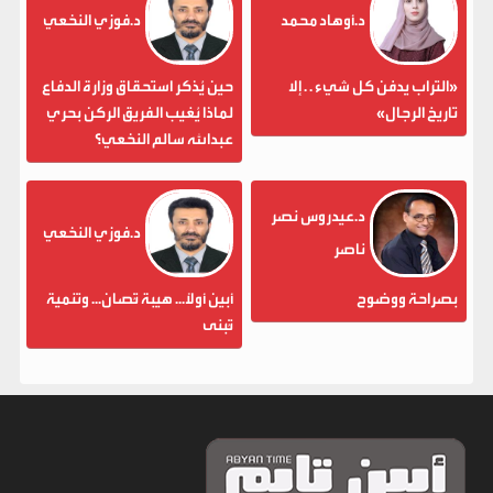
د.أوهاد محمد
د.فوزي النخعي
«التراب يدفن كل شيء . . إلا
حين يُذكر استحقاق وزارة الدفاع
تاريخ الرجال»
لماذا يُغيب الفريق الركن بحري
عبدالله سالم النخعي؟
د.عيدروس نصر
د.فوزي النخعي
ناصر
بصراحة ووضوح
أبين أولاً... هيبة تُصان... وتنمية
تُبنى