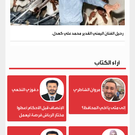
رحيل الفنان اليمني القدير محمد علي كعدل.
آراء الكتاب
مروان الشاطري
د.فوزي النخعي
إلى متى يا أخي المحافظ؟
الإنصاف قبل الأحكام أعطوا
مختار الرباش فرصة ليعمل