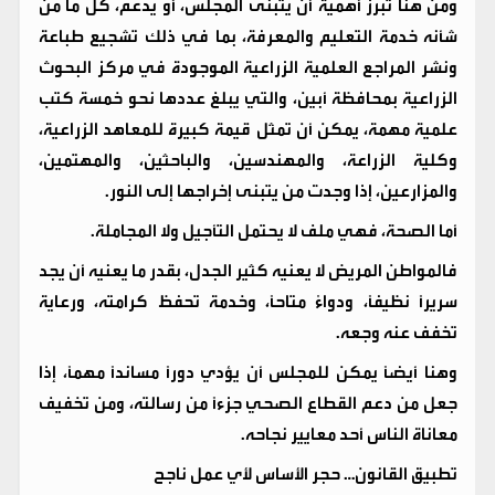
ومن هنا تبرز أهمية أن يتبنى المجلس، أو يدعم، كل ما من
شأنه خدمة التعليم والمعرفة، بما في ذلك تشجيع طباعة
ونشر المراجع العلمية الزراعية الموجودة في مركز البحوث
الزراعية بمحافظة أبين، والتي يبلغ عددها نحو خمسة كتب
علمية مهمة، يمكن أن تمثل قيمة كبيرة للمعاهد الزراعية،
وكلية الزراعة، والمهندسين، والباحثين، والمهتمين،
والمزارعين، إذا وجدت من يتبنى إخراجها إلى النور.
أما الصحة، فهي ملف لا يحتمل التأجيل ولا المجاملة.
فالمواطن المريض لا يعنيه كثير الجدل، بقدر ما يعنيه أن يجد
سريرًا نظيفًا، ودواءً متاحًا، وخدمة تحفظ كرامته، ورعاية
تخفف عنه وجعه.
وهنا أيضًا يمكن للمجلس أن يؤدي دورًا مساندًا مهمًا، إذا
جعل من دعم القطاع الصحي جزءًا من رسالته، ومن تخفيف
معاناة الناس أحد معايير نجاحه.
تطبيق القانون… حجر الأساس لأي عمل ناجح