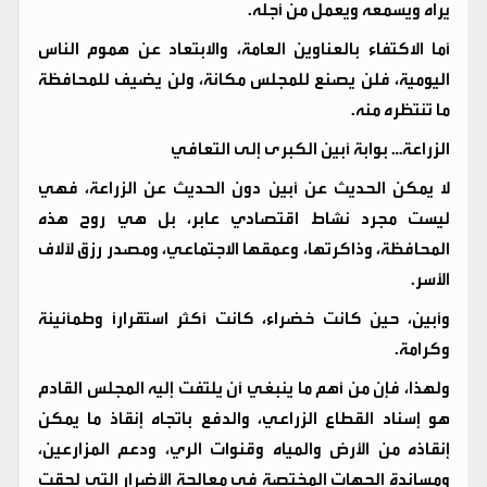
يراه ويسمعه ويعمل من أجله.
أما الاكتفاء بالعناوين العامة، والابتعاد عن هموم الناس
اليومية، فلن يصنع للمجلس مكانة، ولن يضيف للمحافظة
ما تنتظره منه.
الزراعة… بوابة أبين الكبرى إلى التعافي
لا يمكن الحديث عن أبين دون الحديث عن الزراعة، فهي
ليست مجرد نشاط اقتصادي عابر، بل هي روح هذه
المحافظة، وذاكرتها، وعمقها الاجتماعي، ومصدر رزق لآلاف
الأسر.
وأبين، حين كانت خضراء، كانت أكثر استقرارًا وطمأنينة
وكرامة.
ولهذا، فإن من أهم ما ينبغي أن يلتفت إليه المجلس القادم
هو إسناد القطاع الزراعي، والدفع باتجاه إنقاذ ما يمكن
إنقاذه من الأرض والمياه وقنوات الري، ودعم المزارعين،
ومساندة الجهات المختصة في معالجة الأضرار التي لحقت