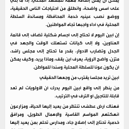
يمكن أن يمثل إضافة مهمة للمشهد المحلي، إذا ما بُني
على أسس واضحة، وانطلق من احتياجات الناس الحقيقية،
ووضع نصب عينيه خدمة المحافظة ومساندة السلطة
المحلية في أداء واجبها تجاه المواطنين.
إن أبين اليوم لا تحتاج إلى أجسام شكلية تُضاف إلى قائمة
العناوين، ولا إلى كيانات تستهلك الوقت والجهد في
الجدل وتضارب الأدوار، بقدر ما تحتاج إلى مجلس راشد،
متزن، واضح الرؤية، يعرف أين يقف، وماذا يريد، وكيف يمكن
أن يكون عونًا للسلطة المحلية وسندًا للمواطن.
أبين تريد مجلسًا يقترب من وجعها الحقيقي
من ينظر إلى واقع أبين اليوم يدرك أن الأولويات لم تعد
قابلة للتأجيل أو الترف في الترتيب.
فهناك أرض عطشى تنتظر من يعيد إليها الحياة، ومزارعون
أنهكتهم المواسم القاسية والإهمال الطويل، ومرافق
خدمية تحتاج إلى إصلاح جاد، ومدارس تحلم بمن يعيد إليها