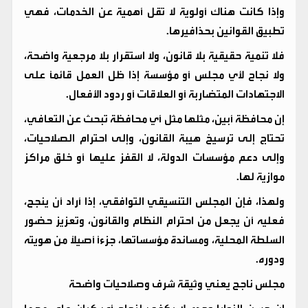
وإذا كانت هناك أولوية لا تقل أهمية عن الخدمات، فهي
تطبيق القوانين بحذافيرها.
فلا تنمية حقيقية بلا قانون، ولا استقرار بلا مرجعية واضحة،
ولا نجاح لأي مجلس أو مؤسسة إذا ظل العمل قائمًا على
الاجتهادات المتضاربة أو العلاقات أو ردود الأفعال.
إن محافظة أبين، مثلها مثل أي محافظة تبحث عن التعافي،
تحتاج إلى ترسيخ هيبة القانون، وإلى احترام الصلاحيات،
وإلى دعم مؤسسات الدولة، لا القفز عليها أو خلق مراكز
موازية لها.
ولهذا، فإن المجلس التنسيقي التوافقي، إذا أراد أن ينجح،
فعليه أن يجعل من احترام النظام والقانون، وتعزيز حضور
السلطة المحلية، ومساندة مؤسساتها، جزءًا أصيلًا من هويته
ودوره.
مجلس ناجح يعني وثيقة شرف وصلاحيات واضحة