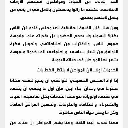
الحد الأدنى من الحياة، ومواطنون أتعبتهم الأزمات
المتلاحقة، لكنهم ما زالوا يتمسكون بالأمل في أن يأتي من
يعمل لأجلهم بصدق.
ومن هنا، فإن القيمة الحقيقية لأي مجلس قادم لن تُقاس
بكثرة الأسماء ولا بحجم الحضور، بل بقدرته على ملامسة
هموم الناس، والاقتراب من احتياجاتهم، وتحويل فكرة
التوافق من شعار سياسي أو اجتماعي إلى خدمة ملموسة
يشعر بها المواطن في حياته اليومية.
الخدمات أولًا… لأن المواطن لا ينتظر الخطابات
إذا أراد المجلس التنسيقي التوافقي أن يحجز لنفسه مكانًا
محترمًا في وجدان أبناء أبين، فإن أول ما ينبغي أن يضعه
في مقدمة أولوياته هو ملف الخدمات بكل تفاصيله: المياه،
والكهرباء، والنظافة، والطرقات، وتحسين المرافق العامة،
وكل ما يمس حياة الناس مباشرة.
فهنا تحديدًا تبدأ الثقة، وهنا يشعر المواطن أن هناك من