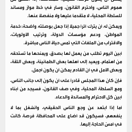
هموم الناس، واحترم القانون، وسار في خط موازٍ ومساند
للسلطة المحلية، لا متقدمًا عليها ولا منفصلًا عنها.
ويمكن له أن يترك أثرًا جميلًا إذا جعل بوصلته واضحة: خدمة
المواطن، ودعم مؤسسات الدولة، وترتيب الأولويات،
والاقتراب من الملفات التي تمس حياة الناس مباشرة.
أبين اليوم تطلب من يعمل لها بصدق، ويمنحها ما تستحقه
من اهتمام، ويعيد إلى أهلها بعض الطمأنينة، وبعض الثقة،
وبعض الأمل في أن القادم يمكن أن يكون أجمل.
فإن كان هذا المجلس قادرًا على أن يكون إلى جانب الناس،
ومع السلطة المحلية، وفي صف القانون، فسيجد من أبناء
أبين كل الاحترام والمساندة والدعاء.
أما إذا ابتعد عن وجع الناس الحقيقي، وانشغل بما لا
ينفعهم، فسيكون قد أضاع على المحافظة فرصة كانت
في أمسّ الحاجة إليها.