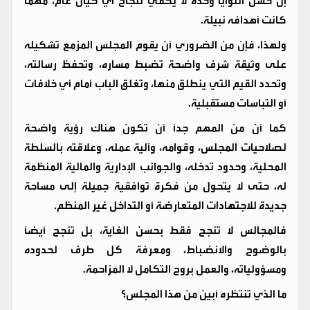
إن حسن النوايا وحده لا يكفي لنجاح أي كيان عام، مهما
كانت أهدافه نبيلة.
ولهذا، فإن من الضروري أن يقوم المجلس المزمع تشكيله
على وثيقة شرف واضحة تضبط مساره، وتحفظ رسالته،
وتحدد القيم التي ينطلق منها، وتغلق الباب أمام أي خلافات
أو التباسات مستقبلية.
كما أن من المهم جدًا أن تكون هناك رؤية واضحة
لصلاحيات المجلس، وقوامه، وآلية عمله، وعلاقته بالسلطة
المحلية، وحدود تدخله، والجوانب الإدارية والمالية المنظمة
له، حتى لا يتحول من فكرة توافقية جميلة إلى مساحة
جديدة للاجتهادات المتعارضة أو التداخل غير المنظم.
فالمجالس لا تنجح فقط بحسن الغاية، بل تنجح أيضًا
بالوضوح والانضباط، ومعرفة كل طرف لحدوده
ومسؤولياته، والعمل بروح التكامل لا المزاحمة.
ما الذي تنتظره أبين من هذا المجلس؟