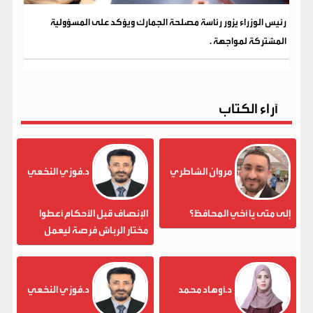
رئيس الوزراء يزور رئاسة مصلحة الجمارك ويؤكد على المسؤولية
المشتركة لمواجهة .
آراء الكتاب
مروان الشاطري
د.فوزي النخعي
إلى متى يا أخي المحافظ؟
الإنصاف قبل الأحكام أعطوا
مختار الرباش فرصة ليعمل
د.أوهاد محمد
د.فوزي النخعي