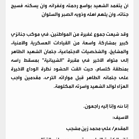
أن يتغمد الشهيد بواسع رحمته وغفرانه وأن يسكنه فسيح
جناته، وأن يلهم أهله وذويه الصبر والسلوان
​وقد شيعت جموع غفيرة من المواطنين، في موكب جنائزي
كبير بمشاركة واسعة من القيادات العسكرية والأمنية،
والمشايخ، والشخصيات الاجتماعية، جثمان الشهيد الطاهر
إلى مثواه الأخير في مقبرة "الشيبانية" بمسقط رأسه
بمنطقة كلسام، حيث ألقت الحشود نظرة الوداع الأخيرة
على جثمانه الطاهر قبل مواراته الثرى، مقدمين واجب
العزاء لوالد الشهيد وأسرته المكلومة.
​إنا لله وإنا إليه راجعون.
​الأسيف:
المقدم/ علي محمد زين مشجب