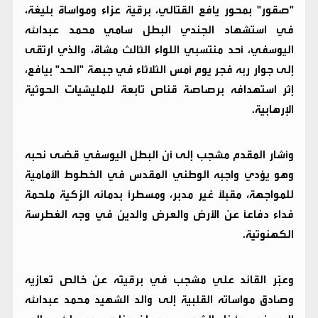
"صقور" بمحور يافع القتالي، برقية عزاء ومواساة بليغة،
في استشهاد الجندي البطل سامي محمد عبدالله
اليوسفي، أحد منتسبي اللواء الثالث مشاة، والذي ارتقى
إلى جوار ربه فجر يوم أمس الثلاثاء في جبهة "الحد" بيافع،
إثر استهدافه برصاصة قناص تابعة للمليشيات الحوثية
الإرهابية.
​وأشار المقدم مشجب إلى أن البطل اليوسفي قضى نحبه
وهو يؤدي واجبه الوطني المقدس في الخطوط الأمامية
للمواجهة، مقبلاً غير مدبر، ومسطراً بدمائه الزكية ملحمة
فداء دفاعاً عن الأرض والعرض والدين في وجه الغطرسة
الكهنوتية.
​وعبّر القائد علي مشجب في برقيته عن خالص تعازيه
وصادق مواساته القلبية إلى والد الشهيد محمد عبدالله