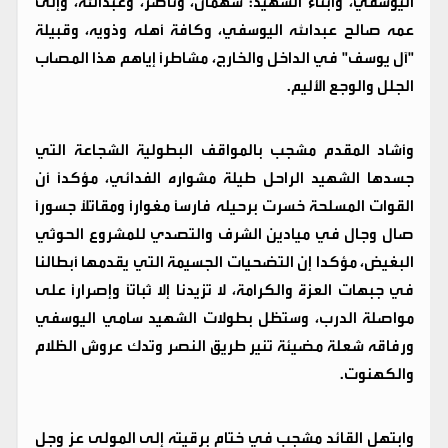
اليوسفي، وأبناء الشهيد: سهمان، وناصر، وعبدالله، وإلى
عمه صالح عبدالله اليوسفي، وكافة أهله وذويه، وقبيلة
"آل يوسف" في الداخل والخارج، مشاطراً إياهم هذا المصاب
الجلل والوجع الأليم.
​وأشاد المقدم مشجب بالمواقف البطولية الشجاعة التي
جسدها الشهيد الراحل طيلة مشواره الفدائي، مؤكداً أن
القوات المسلحة خسرت برحيله فارساً مغواراً ومقاتلاً جسوراً
صال وجال في ميادين الشرف والتصدي للمشروع الحوثي
البغيض، مؤكدا إن التضحيات الجسيمة التي يقدمها أبطالنا
في جبهات العزة والكرامة، لا تزيدنا إلا ثباتاً وإصراراً على
مواصلة الدرب، وستظل بطولات الشهيد سامي اليوسفي
ورفاقه شعلة مضيئة تنير طريق النصر وتدك عروش الظلام
والكهنوت.
وابتهل القائد مشجب في ختام برقيته إلى المولى عز وجل