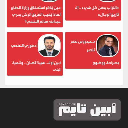
«التراب يدفن كل شيء . . إلا
حين يُذكر استحقاق وزارة الدفاع
تاريخ الرجال»
لماذا يُغيب الفريق الركن بحري
عبدالله سالم النخعي؟
د.عيدروس نصر
د.فوزي النخعي
ناصر
بصراحة ووضوح
أبين أولاً... هيبة تُصان... وتنمية
تُبنى