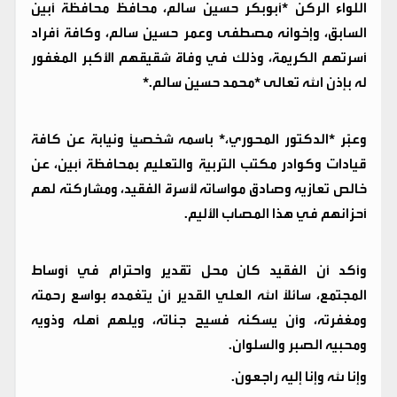
اللواء الركن *أبوبكر حسين سالم، محافظ محافظة أبين
السابق، وإخوانه مصطفى وعمر حسين سالم، وكافة أفراد
أسرتهم الكريمة، وذلك في وفاة شقيقهم الأكبر المغفور
له بإذن الله تعالى *محمد حسين سالم.*
وعبّر *الدكتور المحوري،* باسمه شخصياً ونيابة عن كافة
قيادات وكوادر مكتب التربية والتعليم بمحافظة أبين، عن
خالص تعازيه وصادق مواساته لأسرة الفقيد، ومشاركته لهم
أحزانهم في هذا المصاب الأليم.
وأكد أن الفقيد كان محل تقدير واحترام في أوساط
المجتمع، سائلاً الله العلي القدير أن يتغمده بواسع رحمته
ومغفرته، وأن يسكنه فسيح جناته، ويلهم أهله وذويه
ومحبيه الصبر والسلوان.
وإنا لله وإنا إليه راجعون.