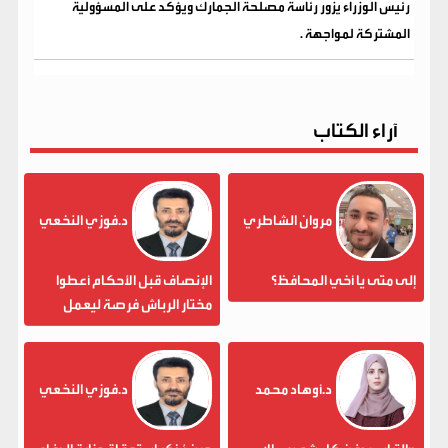
رئيس الوزراء يزور رئاسة مصلحة الجمارك ويؤكد على المسؤولية
المشتركة لمواجهة .
آراء الكتاب
مروان الشاطري
د.فوزي النخعي
إلى متى يا أخي المحافظ؟
الإنصاف قبل الأحكام أعطوا
مختار الرباش فرصة ليعمل
د.أوهاد محمد
د.فوزي النخعي