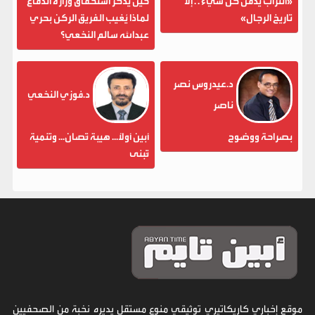
«التراب يدفن كل شيء . . إلا
حين يُذكر استحقاق وزارة الدفاع
تاريخ الرجال»
لماذا يُغيب الفريق الركن بحري
عبدالله سالم النخعي؟
د.عيدروس نصر
د.فوزي النخعي
ناصر
بصراحة ووضوح
أبين أولاً... هيبة تُصان... وتنمية
تُبنى
موقع إخباري كاريكاتيري توثيقي منوع مستقل يديره نخبة من الصحفيين